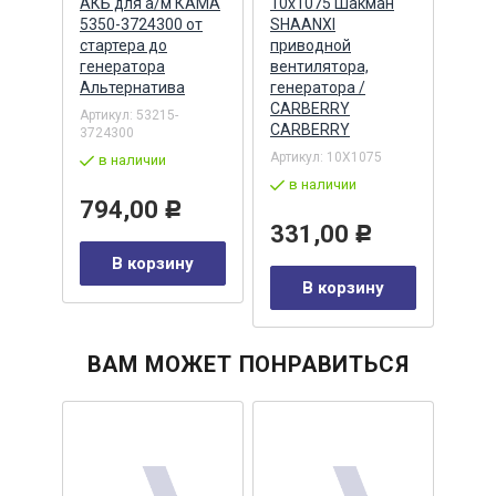
 3.8
АКБ для а/м КАМА
10х1075 Шакман
Cumm
5350-3724300 от
SHAANXI
махо
стартера до
приводной
гене
генератора
вентилятора,
CUM
Альтернатива
генератора /
Артик
CARBERRY
Артикул:
53215-
в 
CARBERRY
3724300
Артикул:
10Х1075
в наличии
11
в наличии
у
794,00
Р
331,00
Р
В корзину
В корзину
ВАМ МОЖЕТ ПОНРАВИТЬСЯ