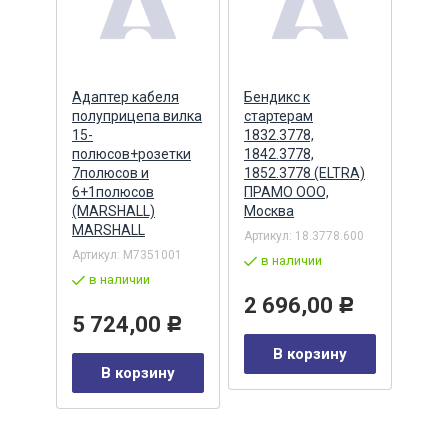
ера
Адаптер кабеля
Бендикс к
Бенд
полуприцепа вилка
стартерам
(БАТ
MSX
15-
1832.3778,
полюсов+розетки
1842.3778,
7полюсов и
1852.3778 (ELTRA)
7
Артик
6+1полюсов
ПРАМО ООО,
5432
(MARSHALL)
Москва
в 
MARSHALL
Артикул:
18.3778.600
Р
Артикул:
M7351001
2 
в наличии
в наличии
у
2 696,00
Р
5 724,00
Р
В корзину
В корзину