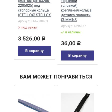
(50х155) (ан.53205-
торцевой
3020
ьца
2205025) под
головкой)
коль
стопорные кольца
крепления кольца
AUG
(STELLOX) STELLOX
датчика скорости
Артик
CUMMINS
Артикул:
84-67380-SX
в 
Артикул:
4895877
под заказ
)
в наличии
49
3 526,00
Р
36,00
Р
Р
В корзину
В корзину
у
ВАМ МОЖЕТ ПОНРАВИТЬСЯ