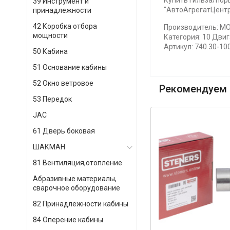
Купить Гильза/порш
39 Инструмент и
"АвтоАгрегатЦентр"
принадлежности
42 Коробка отбора
Производитель: М
мощности
Категория: 10 Двиг
Артикул: 740.30-10
50 Кабина
51 Основание кабины
52 Окно ветровое
Рекомендуем 
53 Передок
JAC
61 Дверь боковая
ШАКМАН
81 Вентиляция,отопление
Абразивные материалы,
сварочное оборудование
82 Принадлежности кабины
84 Оперение кабины