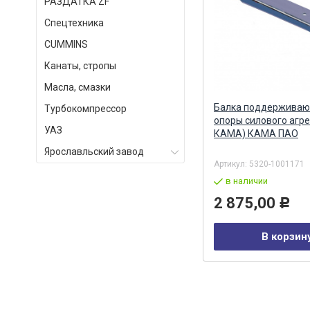
РАЗДАТКА ZF
Спецтехника
СUMMINS
Канаты, стропы
Масла, смазки
Балка поддерживающей
Балка поддержива
Турбокомпрессор
АО
опоры силового агрегата (ПАО
опоры силового агр
УАЗ
О
КАМА) КПП 154 КАМА ПАО
КАМА) КАМА ПАО
Ярославльский завод
Артикул:
65115-1001171
Артикул:
5320-1001171
в наличии
в наличии
9 137,00
2 875,00
Р
Р
В корзину
В корзин