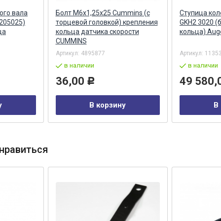
ого вала
Болт М6х1,25х25 Cummins (с
Ступица кол
2205025)
торцевой головкой) крепления
GKH2 3020 (
ца
кольца датчика скорости
кольца) Aug
CUMMINS
Артикул:
4895877
Артикул:
1135
в наличии
в наличии
36,00
49 580,
Р
у
В корзину
В
нравиться