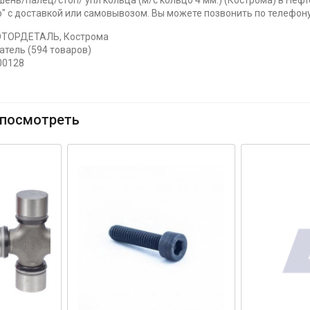
ень/палец/стоп/ упл кольца (м/с кольцо 4 мм.) (Кострома) в Нефт
 с доставкой или самовывозом. Вы можете позвонить по телефону 
ОТОРДЕТАЛЬ, Кострома
атель (594 товаров)
00128
посмотреть