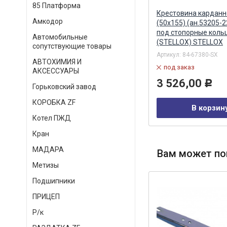
85 Платформа
а
Крестовина карданного вала
Крестовина карданн
Амкодор
ьца
(50х155) под стопорные кольца
(50х155) (ан.53205-
(КМК) КМК, г.Набережные
под стопорные коль
Автомобильные
Челны
(STELLOX) STELLOX
сопутствующие товары
Артикул:
53205-2205025 (50х155)
Артикул:
84-67380-SX
АВТОХИМИЯ И
в наличии
под заказ
АКСЕССУАРЫ
1 443,00
3 526,00
Р
Р
Горьковский завод
КОРОБКА ZF
В корзину
В корзин
Котел ПЖД
Кран
МАДАРА
Вам может по
Метизы
Подшипники
ПРИЦЕП
Р/к