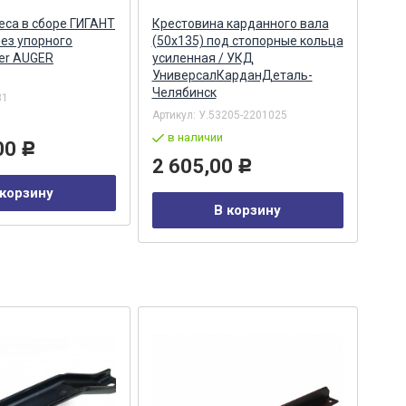
еса в сборе ГИГАНТ
Крестовина карданного вала
Кре
без упорного
(50х135) под стопорные кольца
(39
er AUGER
усиленная / УКД
(13
УниверсалКарданДеталь-
г.Н
Челябинск
31
Арти
Артикул:
У.53205-2201025
в
в наличии
00
66
Р
2 605,00
Р
 корзину
В корзину