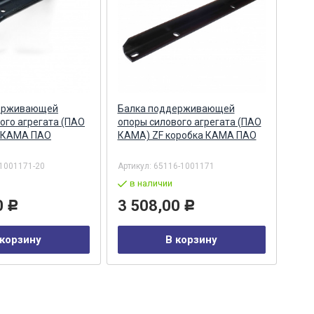
ерживающей
Балка поддерживающей
Бал
ого агрегата (ПАО
опоры силового агрегата (ПАО
опо
 КАМА ПАО
КАМА) ZF коробка КАМА ПАО
КАМ
1001171-20
Артикул:
65116-1001171
Арти
в наличии
в
0
3 508,00
9 
Р
Р
 корзину
В корзину