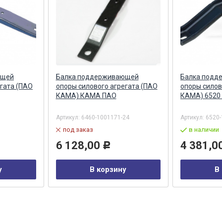
ющей
Балка поддерживающей
Балка подд
егата (ПАО
опоры силового агрегата (ПАО
опоры силов
КАМА) КАМА ПАО
КАМА) 6520
Артикул:
6460-1001171-24
Артикул:
6520-
под заказ
в наличии
6 128,00
4 381,0
Р
у
В корзину
В