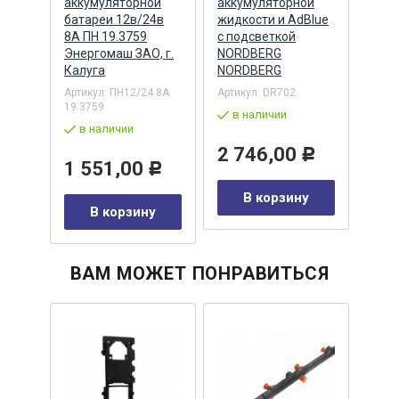
аккумуляторной
аккумуляторной
акку
батареи 12в/24в
жидкости и AdBlue
жидк
8А ПН 19.3759
с подсветкой
(глаз
Энергомаш ЗАО, г.
NORDBERG
NOR
Калуга
NORDBERG
NOR
Р
Артикул:
ПН12/24 8А
Артикул:
DR702
Артик
19.3759
в наличии
в 
у
в наличии
2 746,00
2 
Р
1 551,00
Р
В корзину
В корзину
ВАМ МОЖЕТ ПОНРАВИТЬСЯ