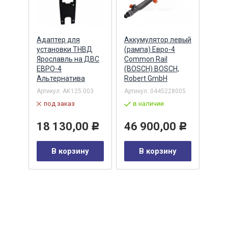
Адаптер для
Аккумулятор левый
Акку
)
установки ТНВД
(рампа) Евро-4
(рам
n
Ярославль на ДВС
Common Rail
Comm
ЕВРО-4
(BOSCH) BOSCH,
(ан.
Альтернатива
Robert GmbH
BOSC
ОАО,
Барн
Артикул:
АК125.003
Артикул:
0445228005
Артик
под заказ
в наличии
00-00
-00-
в 
18 130,00
46 900,00
Р
Р
35
В корзину
В корзину
0
Р
у