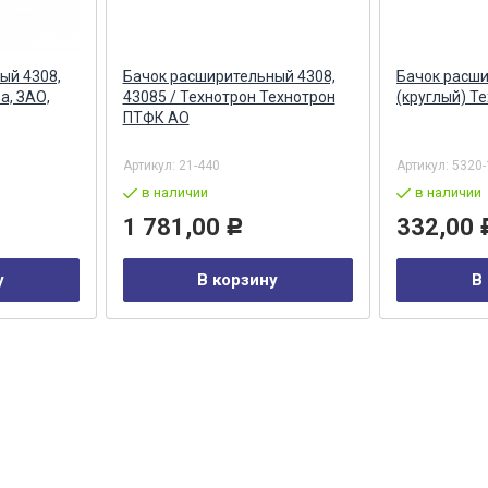
ый 4308,
Бачок расширительный 4308,
Бачок расш
а, ЗАО,
43085 / Технотрон Технотрон
(круглый) Т
ПТФК АО
Артикул:
21-440
Артикул:
5320-
в наличии
в наличии
1 781,00
332,00
Р
у
В корзину
В