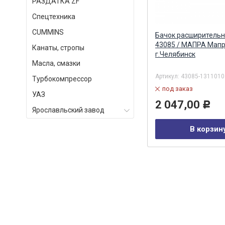
РАЗДАТКА ZF
Спецтехника
СUMMINS
Бачок расширительный 6520
Бачок расширительн
(квадратный) в сборе
43085 / МАПРА Мапр
Канаты, стропы
(ТЕХНОТРОН) Технотрон ПТФК
г.Челябинск
Масла, смазки
АО
Артикул:
6520-1311010-02
Артикул:
43085-1311010
Турбокомпрессор
в наличии
под заказ
УАЗ
2 546,00
2 047,00
Р
Р
Ярославльский завод
В корзину
В корзин