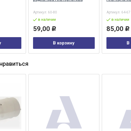
Артикул:
60-80
Артикул:
64-67
в наличии
в наличии
59,00
85,00
Р
Р
у
В корзину
В
нравиться