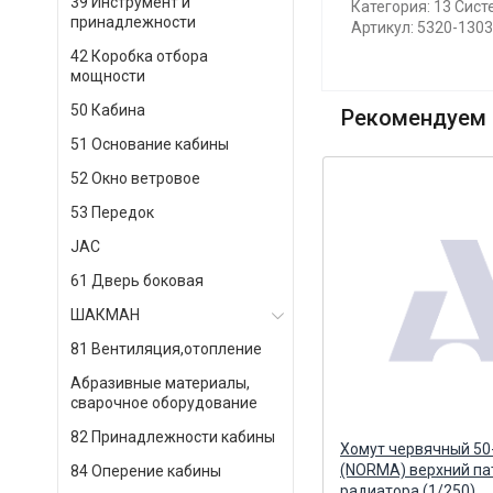
39 Инструмент и
Категория: 13 Сис
принадлежности
Артикул: 5320-130
42 Коробка отбора
мощности
50 Кабина
Рекомендуем 
51 Основание кабины
52 Окно ветровое
53 Передок
JAC
61 Дверь боковая
ШАКМАН
81 Вентиляция,отопление
Абразивные материалы,
сварочное оборудование
82 Принадлежности кабины
й)
КМ Патрубок приемный
Хомут червячный 50
CUMMINS 6ISBe ЗИПКАМ, ООО,
(NORMA) верхний па
84 Оперение кабины
г. Набережные Челны
радиатора (1/250)