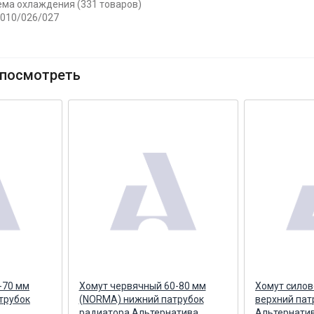
тема охлаждения (331 товаров)
3010/026/027
посмотреть
-70 мм
Хомут червячный 60-80 мм
Хомут силов
трубок
(NORMA) нижний патрубок
верхний пат
радиатора Альтернатива
Альтернати