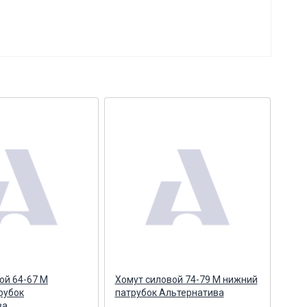
ой 64-67 М
Хомут силовой 74-79 М нижний
Хом
рубок
патрубок Альтернатива
пат
ва
Аль