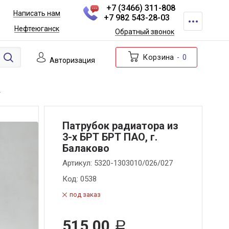
+7 (3466) 311-808
Написать нам
+7 982 543-28-03
Нефтеюганск
Обратный звонок
Корзина
0
Авторизация
Т
Патрубок радиатора из
3-х БРТ БРТ ПАО, г.
Балаково
Артикул:
5320-1303010/026/027
Код:
0538
под заказ
515,00
Р