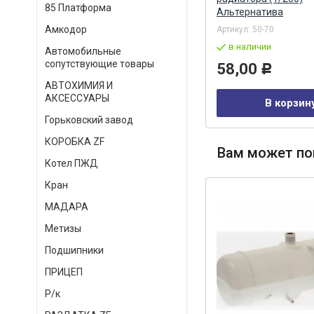
85 Платформа
Альтернатива
Амкодор
Артикул:
43255-1203010-04
Артикул:
50-70
в наличии
в наличии
Автомобильные
сопутствующие товары
6 903,00
58,00
Р
Р
АВТОХИМИЯ И
АКСЕССУАРЫ
В корзину
В корзин
Горьковский завод
КОРОБКА ZF
Вам может по
Котел ПЖД
Кран
МАДАРА
Метизы
Подшипники
ПРИЦЕП
Р/к