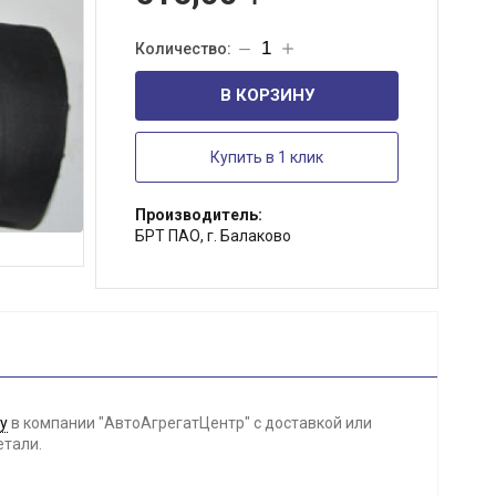
В КОРЗИНУ
Купить в 1 клик
Производитель:
БРТ ПАО, г. Балаково
у
в компании "АвтоАгрегатЦентр" с доставкой или
етали.