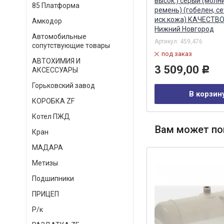
вентилятора зубчатый ZTD
высок.) серый (молн
85 Платформа
ремень) (гобелен, се
иск.кожа) КАЧЕСТВО
Амкодор
Нижний Новгород
Артикул:
740-1307170
Автомобильные
Артикул:
459,476
в наличии
сопутствующие товары
под заказ
152,00
Р
АВТОХИМИЯ И
3 509,00
Р
АКСЕССУАРЫ
В корзину
Горьковский завод
В корзин
КОРОБКА ZF
Котел ПЖД
Вам может по
Кран
МАДАРА
Метизы
Подшипники
ПРИЦЕП
Р/к