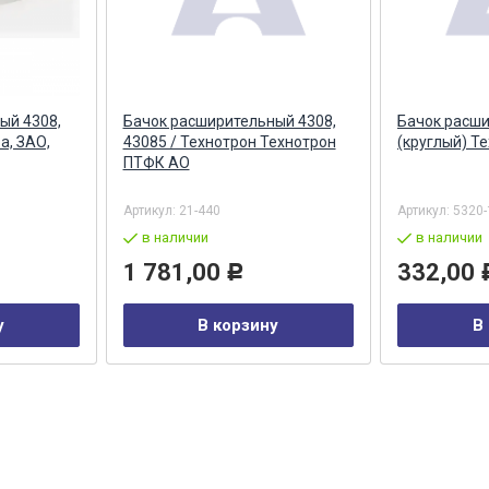
ый 4308,
Бачок расширительный 4308,
Бачок расш
а, ЗАО,
43085 / Технотрон Технотрон
(круглый) Т
ПТФК АО
Артикул:
21-440
Артикул:
5320-
в наличии
в наличии
1 781,00
332,00
Р
у
В корзину
В