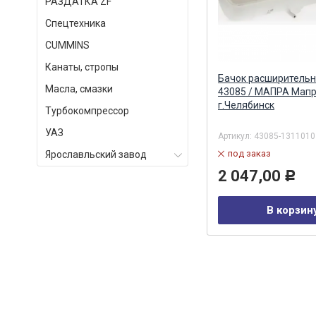
РАЗДАТКА ZF
Спецтехника
СUMMINS
Канаты, стропы
Бачок расширительный 6520
Бачок расширительн
Масла, смазки
(квадратный) в сборе
43085 / МАПРА Мапр
(ТЕХНОТРОН) Технотрон ПТФК
г.Челябинск
Турбокомпрессор
АО
УАЗ
Артикул:
6520-1311010-02
Артикул:
43085-1311010
в наличии
под заказ
Ярославльский завод
2 546,00
2 047,00
Р
Р
В корзину
В корзин