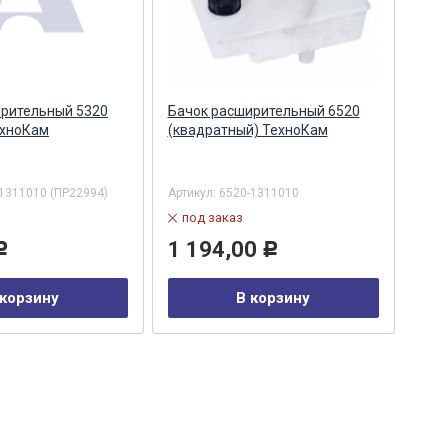
ирительный 5320
Бачок расширительный 6520
Бач
ехноКам
(квадратный) ТехноКам
(ква
(ТЕ
АО
1311010 (ПР22994)
Артикул:
6520-1311010
Арти
под заказ
в
1 194,00
2 
Р
Р
 корзину
В корзину