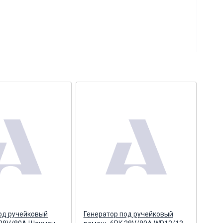
од ручейковый
Генератор под ручейковый
Нат