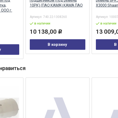
ия под
подшипником (под ремень
ремень 6PK
тка,
10РК) (ПАО КАМА) КАМА ПАО
X3000 Shaa
 ООО г.
Артикул:
740.22-1308260
Артикул:
1000
в наличии
в наличии
10 138,00
13 009,
Р
В корзину
В
у
нравиться