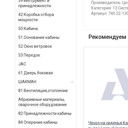
39 Инструмент и
Производитель: Ци
принадлежности
Категория: 13 Сис
Артикул: 740.22-13
42 Коробка отбора
мощности
50 Кабина
Рекомендуем 
51 Основание кабины
52 Окно ветровое
53 Передок
JAC
61 Дверь боковая
ШАКМАН
81 Вентиляция,отопление
Абразивные материалы,
сварочное оборудование
82 Принадлежности кабины
84 Оперение кабины
Ремень клиновой 1320-8,5х8
Чехол на сиденья Ка