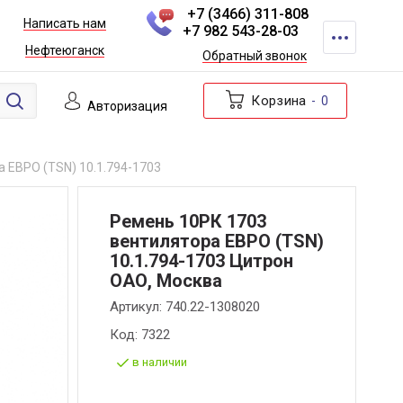
+7 (3466) 311-808
Написать нам
+7 982 543-28-03
Нефтеюганск
Обратный звонок
Корзина
0
Авторизация
 ЕВРО (TSN) 10.1.794-1703
Ремень 10РК 1703
вентилятора ЕВРО (TSN)
10.1.794-1703 Цитрон
ОАО, Москва
Артикул:
740.22-1308020
Код:
7322
в наличии