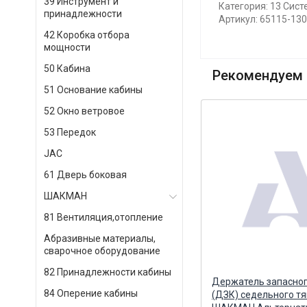
39 Инструмент и
Категория: 13 Сис
принадлежности
Артикул: 65115-13
42 Коробка отбора
мощности
50 Кабина
Рекомендуем 
51 Основание кабины
52 Окно ветровое
53 Передок
JAC
61 Дверь боковая
ШАКМАН
81 Вентиляция,отопление
Абразивные материалы,
сварочное оборудование
82 Принадлежности кабины
арт
Крыло (тягач, миксер) верхняя
Держатель запасног
84 Оперение кабины
панель (металл) ТехноКам
(ДЗК) седельного тя