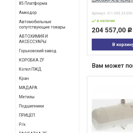
ШАКМАН Альтернат
85 Платформа
Амкодор
Артикул:
ТК-650
Артикул:
311.005.29.050
в наличии
в наличии
Автомобильные
сопутствующие товары
6 689,00
204 557,00
Р
Р
АВТОХИМИЯ И
АКСЕССУАРЫ
В корзину
В корзин
Горьковский завод
КОРОБКА ZF
Вам может по
Котел ПЖД
Кран
МАДАРА
Метизы
Подшипники
ПРИЦЕП
Р/к