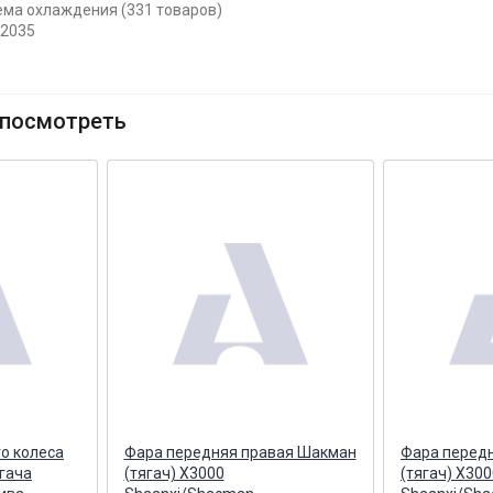
тема охлаждения (331 товаров)
02035
посмотреть
о колеса
Фара передняя правая Шакман
Фара перед
гача
(тягач) X3000
(тягач) X300