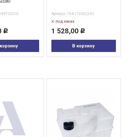
acman
189723210
Артикул:
154-1703622-61
Арти
под заказ
в
0
1 528,00
3 
Р
Р
 корзину
В корзину