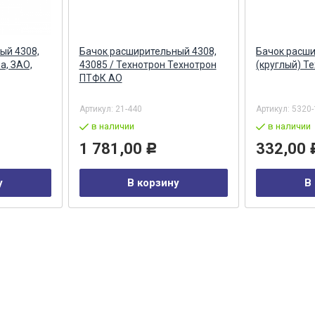
ый 4308,
Бачок расширительный 4308,
Бачок расш
а, ЗАО,
43085 / Технотрон Технотрон
(круглый) Т
ПТФК АО
Артикул:
21-440
Артикул:
5320-
в наличии
в наличии
1 781,00
332,00
Р
у
В корзину
В