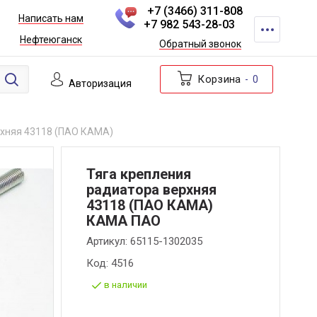
+7 (3466) 311-808
Написать нам
+7 982 543-28-03
Нефтеюганск
Обратный звонок
Корзина
0
Авторизация
рхняя 43118 (ПАО КАМА)
Тяга крепления
радиатора верхняя
43118 (ПАО КАМА)
КАМА ПАО
Артикул:
65115-1302035
Код:
4516
в наличии