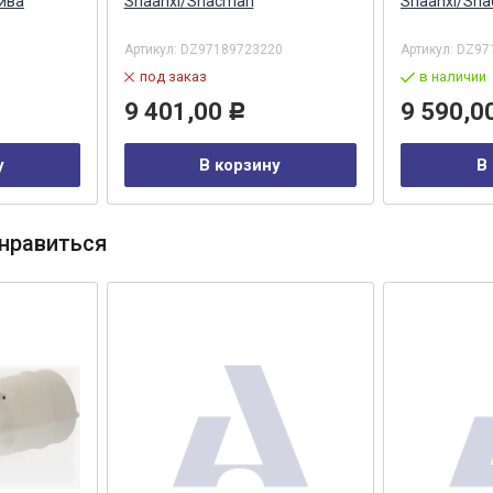
ива
Shaanxi/Shacman
Shaanxi/Sh
Артикул:
DZ97189723220
Артикул:
DZ97
под заказ
в наличии
9 401,00
9 590,0
Р
у
В корзину
В
нравиться