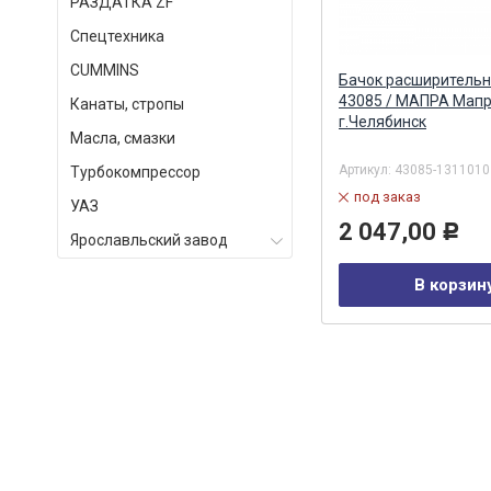
РАЗДАТКА ZF
Спецтехника
СUMMINS
Бачок расширительный 6520
Бачок расширительн
(квадратный) в сборе
43085 / МАПРА Мапр
Канаты, стропы
(ТЕХНОТРОН) Технотрон ПТФК
г.Челябинск
Масла, смазки
АО
Артикул:
6520-1311010-02
Артикул:
43085-1311010
Турбокомпрессор
в наличии
под заказ
УАЗ
2 546,00
2 047,00
Р
Р
Ярославльский завод
В корзину
В корзин