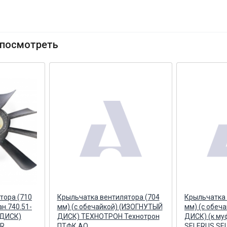
посмотреть
тора (710
Крыльчатка вентилятора (704
Крыльчатка 
ан.740.51-
мм) (с обечайкой) (ИЗОГНУТЫЙ
мм) (с обеч
 ДИСК)
ДИСК) ТЕХНОТРОН Технотрон
ДИСК) (к муф
ER
ПТФК АО
SELERUS SE