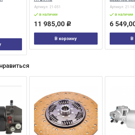
Артикул:
21-051
Артикул:
21-16
в наличии
в наличии
11 985,00
6 549,0
Р
В корзину
В
у
нравиться