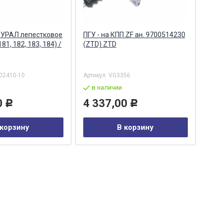
П УРАЛ лепестковое
ПГУ - на КПП ZF ан. 9700514230
ПГУ 
81, 182, 183, 184) /
(ZTD) ZTD
11.1
02410-10
Артикул:
VG3356
Арти
в наличии
в
0
4 337,00
4 
Р
Р
 корзину
В корзину