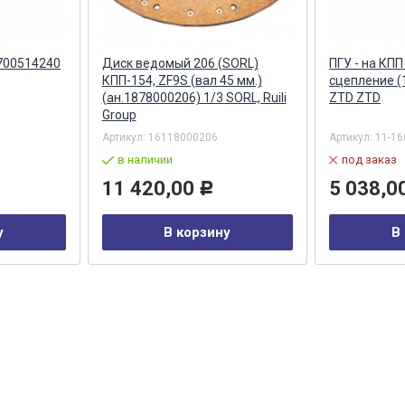
9700514240
Диск ведомый 206 (SORL)
ПГУ - на КП
КПП-154, ZF9S (вал 45 мм.)
сцепление (1
(ан.1878000206) 1/3 SORL, Ruili
ZTD ZTD
Group
Артикул:
16118000206
Артикул:
11-16
в наличии
под заказ
11 420,00
5 038,0
Р
у
В корзину
В