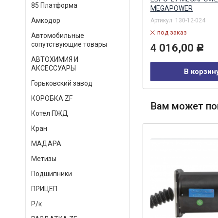
85 Платформа
MEGAPOWER
Артикул:
SRVFI020005616
Амкодор
Артикул:
130-12-024
в наличии
под заказ
Автомобильные
5 095,00
Р
сопутствующие товары
4 016,00
Р
АВТОХИМИЯ И
В корзину
АКСЕССУАРЫ
В корзин
Горьковский завод
КОРОБКА ZF
Вам может по
Котел ПЖД
Кран
МАДАРА
Метизы
Подшипники
ПРИЦЕП
Р/к