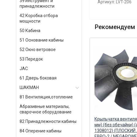
39 Инструмент и
Артикул: LVT-206
принадлежности
42 Коробка отбора
мощности
Рекомендуем 
50 Кабина
51 Основание кабины
52 Окно ветровое
53 Передок
JAC
61 Дверь боковая
ШАКМАН
81 Вентиляция,отопление
Абразивные материалы,
сварочное оборудование
60
Крыльчатка вентилятора (715
Крыльчатка вентиля
82 Принадлежности кабины
Й
мм) (без обечайки) (ПЛОСКИЙ
мм) (без обечайки) (
ДИСК) (ан.21-301) / SELERUS
1308012) (ПЛОСКИЙ
84 Оперение кабины
SELERUS
ЕВРО-2 / MEGAPOW