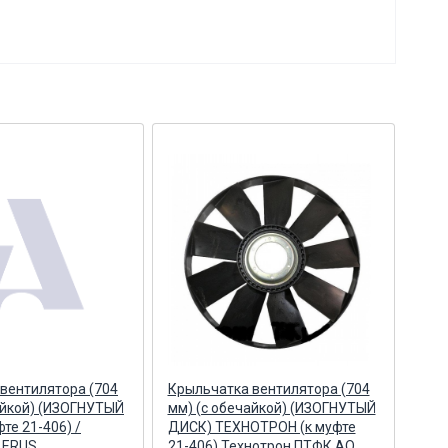
вентилятора (704
Крыльчатка вентилятора (704
Кры
айкой) (ИЗОГНУТЫЙ
мм) (с обечайкой) (ИЗОГНУТЫЙ
(787
те 21-406) /
ДИСК) ТЕХНОТРОН (к муфте
(ИЗ
LERUS
21-406) Технотрон ПТФК АО
ТЕХ