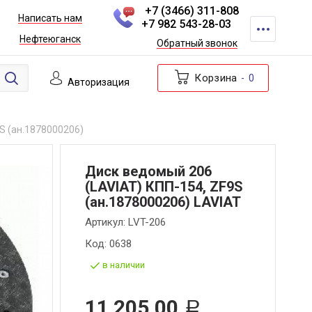
+7 (3466) 311-808
Написать нам
+7 982 543-28-03
Нефтеюганск
Обратный звонок
Корзина
0
Авторизация
S (ан.1878000206)
Диск ведомый 206
(LAVIAT) КПП-154, ZF9S
(ан.1878000206) LAVIAT
Артикул:
LVT-206
Код:
0638
в наличии
11 205,00
Р