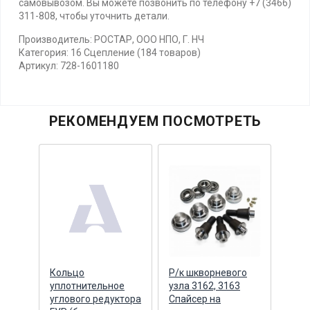
самовывозом. Вы можете позвонить по телефону +7 (3466)
311-808, чтобы уточнить детали.
Производитель: РОСТАР, ООО НПО, Г. НЧ
Категория: 16 Сцепление (184 товаров)
Артикул: 728-1601180
РЕКОМЕНДУЕМ ПОСМОТРЕТЬ
Кольцо
Р/к шкворневого
Вал 
ая
уплотнительное
узла 3162, 3163
мощн
углового редуктора
Спайсер на
корп