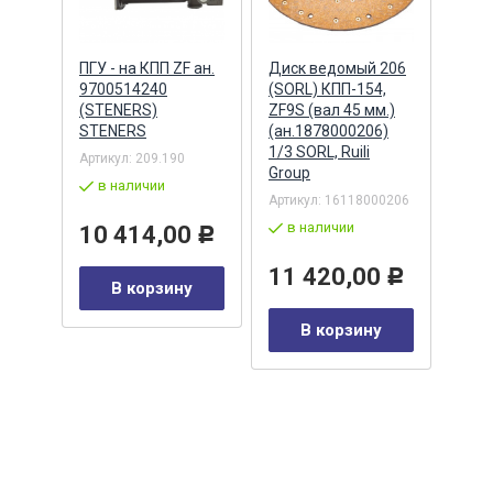
54
ПГУ - на КПП ZF ан.
Диск ведомый 206
ПГУ 
0-40)
9700514240
(SORL) КПП-154,
лепе
(STENERS)
ZF9S (вал 45 мм.)
сцеп
STENERS
(ан.1878000206)
182, 
1/3 SORL, Ruili
ZTD
410-
Артикул:
209.190
Group
Артик
в наличии
10
Артикул:
16118000206
по
в наличии
10 414,00
Р
Р
5 
11 420,00
Р
В корзину
у
В корзину