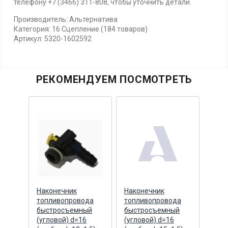
телефону +7 (3466) 311-808, чтобы уточнить детали.
Производитель: Альтернатива
Категория: 16 Сцепление (184 товаров)
Артикул: 5320-1602592
РЕКОМЕНДУЕМ ПОСМОТРЕТЬ
Наконечник
Наконечник
Нако
0
топливопровода
топливопровода
топл
алл
быстросъемный
быстросъемный
быс
(угловой) d=16
(угловой) d=16
(угл