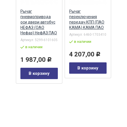
й КПП
Рычаг
Рычаг
Подш
ПАО
пневмопривода
переключения
про
 А-
оси двери автобус
передач КПП (ПАО
КПП 
НЕФАЗ (ОАО
КАМА) КАМА ПАО
(пер
Нефаз) НефАЗ ПАО
8.96
Артикул:
6460-1703410
(ГПЗ
1105-
Артикул:
5299-6101605
в наличии
Артик
в наличии
308)
4 207,00
Р
в 
1 987,00
Р
0
Р
В корзину
1 
В корзину
у