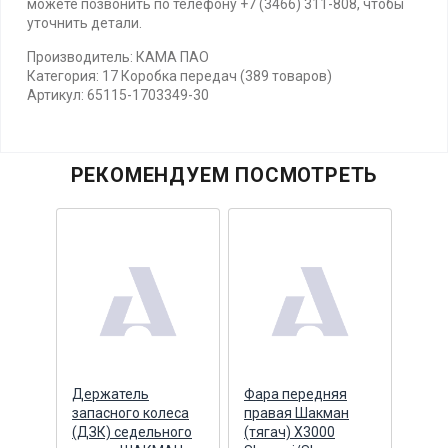
можете позвонить по телефону +7 (3466) 311-808, чтобы
уточнить детали.
Производитель: КАМА ПАО
Категория: 17 Коробка передач (389 товаров)
Артикул: 65115-1703349-30
РЕКОМЕНДУЕМ ПОСМОТРЕТЬ
Держатель
Фара передняя
Фара
яя
запасного колеса
правая Шакман
лев
л)
(ДЗК) седельного
(тягач) X3000
(тяг