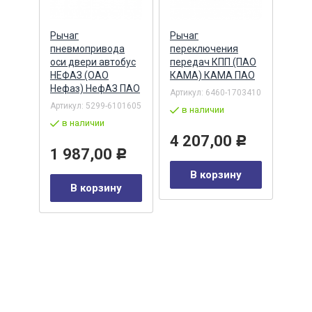
й КПП
Рычаг
Рычаг
Подш
ПАО
пневмопривода
переключения
про
 А-
оси двери автобус
передач КПП (ПАО
КПП 
НЕФАЗ (ОАО
КАМА) КАМА ПАО
(пер
Нефаз) НефАЗ ПАО
8.96
Артикул:
6460-1703410
(ГПЗ
1105-
Артикул:
5299-6101605
в наличии
Артик
в наличии
308)
4 207,00
Р
в 
1 987,00
Р
0
Р
В корзину
1 
В корзину
у