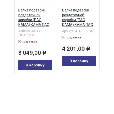
 РК
Балка подвески
Балка подвески
Болт
 (ПАО
раздаточной
раздаточной
ступ
ПАО
коробки (ПАО
коробки (ПАО
диф
КАМА) КАМА ПАО
КАМА) КАМА ПАО
разд
коро
Артикул:
43114-
Артикул:
4310-1801023
Бел
1801023-10
под заказ
Артик
под заказ
1005
4 201,00
Р
в 
0
8 049,00
Р
Р
В корзину
35
у
В корзину