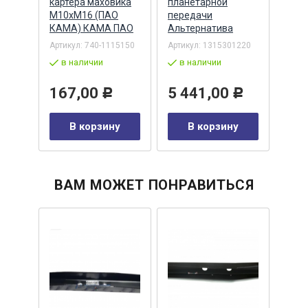
КАМА
картера маховика
планетарной
/ ПА
М10хМ16 (ПАО
передачи
ПАО 
КАМА) КАМА ПАО
Альтернатива
Ярос
01400
Артикул:
740-1115150
Артикул:
1315301220
Артик
в наличии
в наличии
по
Р
167,00
5 441,00
18
Р
Р
у
В корзину
В корзину
ВАМ МОЖЕТ ПОНРАВИТЬСЯ