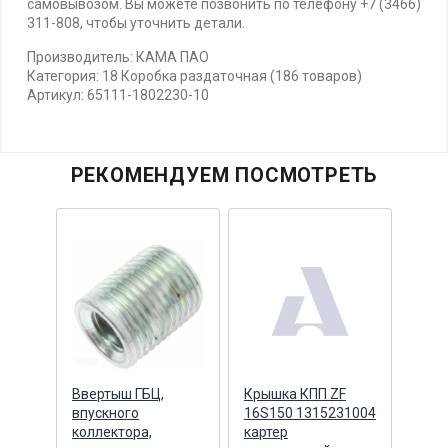
самовывозом. Вы можете позвонить по телефону +7 (3466)
311-808, чтобы уточнить детали.
Производитель: КАМА ПАО
Категория: 18 Коробка раздаточная (186 товаров)
Артикул: 65111-1802230-10
РЕКОМЕНДУЕМ ПОСМОТРЕТЬ
ый
Ввертыш ГБЦ,
Крышка КПП ZF
Болт
ртера
впускного
16S150 1315231004
37.0
0
коллектора,
картер
карт