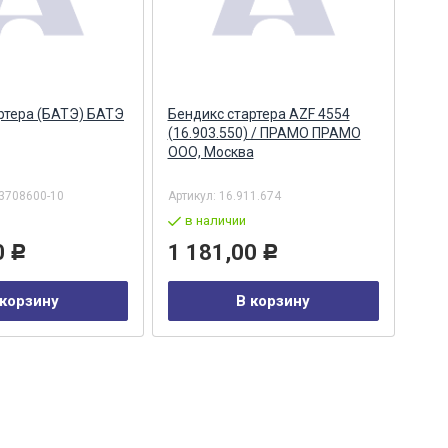
ртера (БАТЭ) БАТЭ
Бендикс стартера AZF 4554
Бен
(16.903.550) / ПРАМО ПРАМО
(16.
ООО, Москва
3708600-10
Артикул:
16.911.674
Арти
в наличии
в
0
1 181,00
4 
Р
Р
 корзину
В корзину