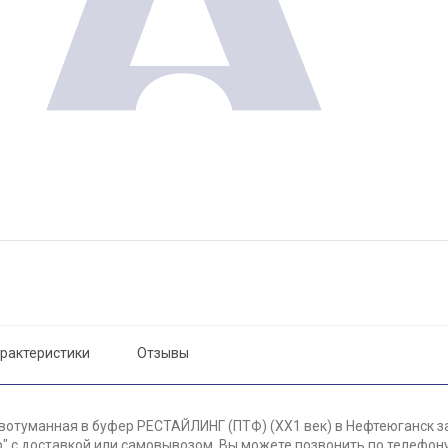
рактеристики
Отзывы
вотуманная в буфер РЕСТАЙЛИНГ (ПТФ) (ХХ1 век) в Нефтеюганск за
 с доставкой или самовывозом. Вы можете позвонить по телефону 