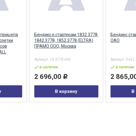
уприцепа
Бендикс к стартерам 1832.3778,
Бендикс ста
озетки
1842.3778, 1852.3778 (ELTRA)
ОАО
сов
ПРАМО ООО, Москва
ALL
Артикул:
18.3778.600
Артикул:
5432.
в наличии
в наличии
2 696,00
2 865,0
Р
у
В корзину
В