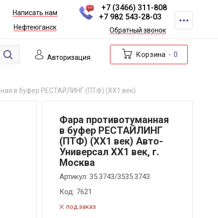
+7 (3466) 311-808
Написать нам
+7 982 543-28-03
Нефтеюганск
Обратный звонок
Корзина
0
Авторизация
ная в буфер РЕСТАЙЛИНГ (ПТФ) (ХХ1 век)
Фара противотуманная
в буфер РЕСТАЙЛИНГ
(ПТФ) (ХХ1 век) Авто-
Универсал ХХ1 век, г.
Москва
Артикул:
35.3743/3535.3743
Код:
7621
под заказ