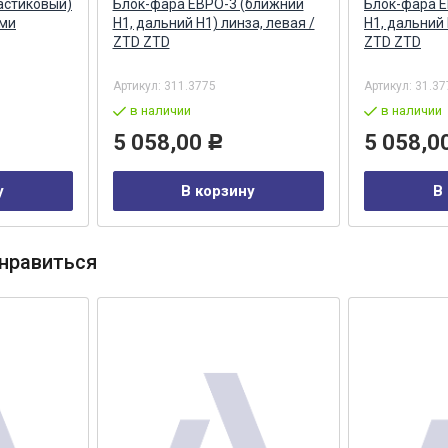
астиковый)
Блок-фара ЕВРО-3 (ближний
Блок-фара 
ами
Н1, дальний H1) линза, левая /
Н1, дальний 
ZTD ZTD
ZTD ZTD
Артикул:
311.3775
Артикул:
31.37
в наличии
в наличии
5 058,00
5 058,0
Р
у
В корзину
В
нравиться