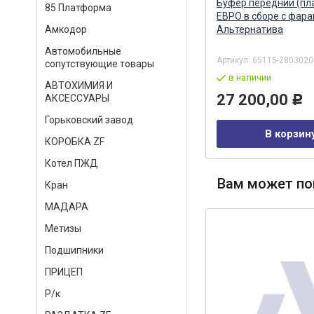
Блок-фара ЕВРО (ближний H7,
Буфер передний (пл
85 Платформа
дальний H1) левая / ZTD ZTD
ЕВРО в сборе с фар
Альтернатива
Амкодор
Автомобильные
Артикул:
441.3775
Артикул:
65115-2803020
сопутствующие товары
в наличии
в наличии
АВТОХИМИЯ И
7 086,00
27 200,00
АКСЕССУАРЫ
Р
Р
Горьковский завод
В корзину
В корзин
КОРОБКА ZF
Котел ПЖД
Вам может по
Кран
МАДАРА
Метизы
Подшипники
ПРИЦЕП
Р/к