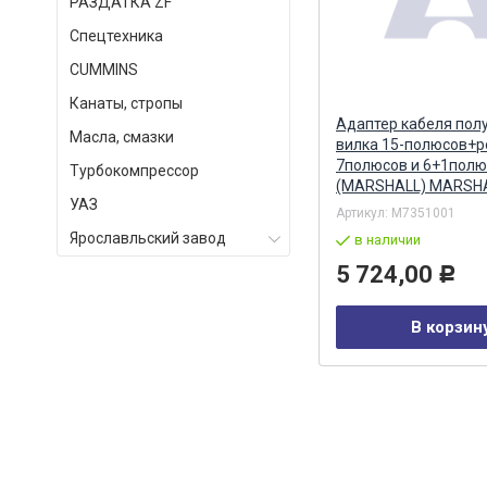
РАЗДАТКА ZF
Спецтехника
СUMMINS
Канаты, стропы
Бендикс стартера AZJ 3367
Адаптер кабеля пол
Масла, смазки
(16.904.237) (MSX 1259) MAHLE
вилка 15-полюсов+р
7полюсов и 6+1полю
Турбокомпрессор
(MARSHALL) MARSH
УАЗ
Артикул:
AZJ 3367
Артикул:
M7351001
Ярославльский завод
в наличии
в наличии
4 141,00
5 724,00
Р
Р
В корзину
В корзин