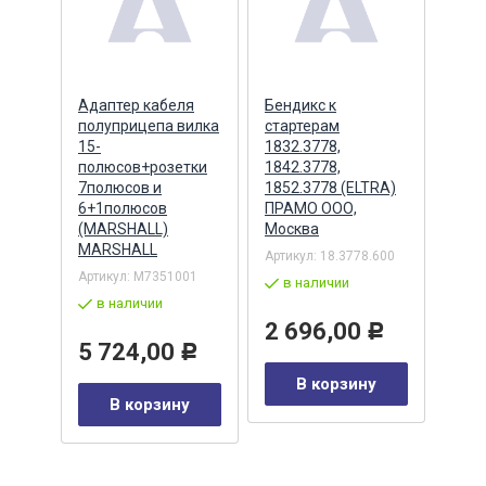
ера
Адаптер кабеля
Бендикс к
Бенд
полуприцепа вилка
стартерам
(БАТ
MSX
15-
1832.3778,
полюсов+розетки
1842.3778,
7полюсов и
1852.3778 (ELTRA)
7
Артик
6+1полюсов
ПРАМО ООО,
5432
(MARSHALL)
Москва
в 
MARSHALL
Артикул:
18.3778.600
Р
Артикул:
M7351001
2 
в наличии
в наличии
у
2 696,00
Р
5 724,00
Р
В корзину
В корзину