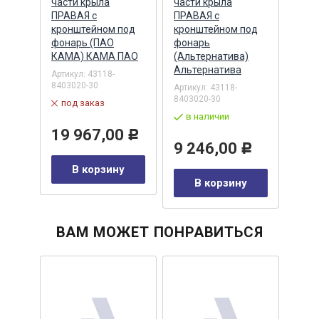
5мм)
части крыла
части крыла
част
ПРАВАЯ с
ПРАВАЯ с
с кр
ка)
кронштейном под
кронштейном под
фон
тива
фонарь (ПАО
фонарь
(Аль
КАМА) КАМА ПАО
(Альтернатива)
Альт
-02
Альтернатива
Артикул:
43118-
Артик
8403020-30
8403
Артикул:
43118-
8403020-30
под заказ
по
в наличии
19 967,00
9 
Р
у
9 246,00
Р
В корзину
В корзину
ВАМ МОЖЕТ ПОНРАВИТЬСЯ