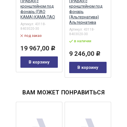
ПРАВАЯ с
ПРАВАЯ с
с кр
кронштейном под
кронштейном под
фон
/50
фонарь (ПАО
фонарь
(Аль
КАМА) КАМА ПАО
(Альтернатива)
Альт
Альтернатива
Артикул:
43118-
Артик
8403020-30
8403
Артикул:
43118-
8403020-30
под заказ
по
в наличии
19 967,00
9 
Р
9 246,00
Р
у
В корзину
В корзину
ВАМ МОЖЕТ ПОНРАВИТЬСЯ