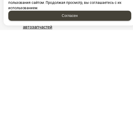
пользования сайтом. Продолжая просмотр, вы соглашаетесь с их
использованием.
Посмотреть на карте Нижневартовска
Фотографии компании
Согласен
Найти проезд до Автоагрегатцентр, магазин
автозапчастей
НАШИ КОНТАКТЫ
Нефтеюганск
Нижневартовск
г. Нефтеюганск, ул.
​г. Нижневартовск, ул.
Сургутская,
Интернациональная,
стр.18/11
5/П ст5
Посмотреть на карте
+7982-570-28-73
+7‒982‒543‒28‒
8-3463-313-600
03
Ежедневно с 08:00
+7 (3466) 311‒
до 20:00
808
E-mail:
info@aac86.ru
Ежедневно с 08:00
до 20:00