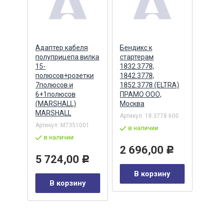
ера
Адаптер кабеля
Бендикс к
Бенд
полуприцепа вилка
стартерам
(БАТ
MSX
15-
1832.3778,
полюсов+розетки
1842.3778,
7полюсов и
1852.3778 (ELTRA)
7
Артик
6+1полюсов
ПРАМО ООО,
5432
(MARSHALL)
Москва
в 
MARSHALL
Артикул:
18.3778.600
Р
Артикул:
M7351001
2 
в наличии
в наличии
у
2 696,00
Р
5 724,00
Р
В корзину
В корзину