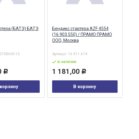
ртера (БАТЭ) БАТЭ
Бендикс стартера AZF 4554
Бен
(16.903.550) / ПРАМО ПРАМО
(16.
ООО, Москва
3708600-10
Артикул:
16.911.674
Арти
в наличии
в
0
1 181,00
4 
Р
Р
 корзину
В корзину