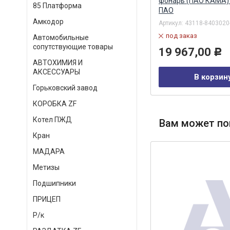
-1
разъема (САКУРА) Сакура,
фонарь (ПАО КАМА
85 Платформа
Уфа
г.Уфа
ПАО
Амкодор
Артикул:
FG040005
Артикул:
43118-8403020
в наличии
под заказ
Автомобильные
сопутствующие товары
1 410,00
19 967,00
Р
Р
АВТОХИМИЯ И
АКСЕССУАРЫ
В корзину
В корзин
Горьковский завод
КОРОБКА ZF
Котел ПЖД
Вам может по
Кран
МАДАРА
Метизы
Подшипники
ПРИЦЕП
Р/к