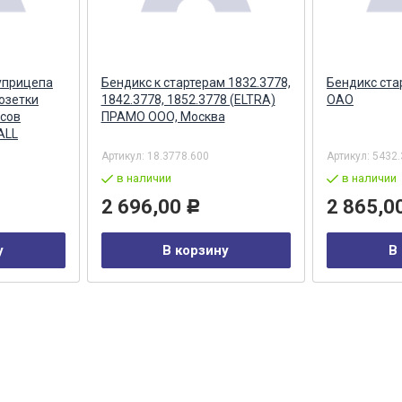
уприцепа
Бендикс к стартерам 1832.3778,
Бендикс ста
озетки
1842.3778, 1852.3778 (ELTRA)
ОАО
сов
ПРАМО ООО, Москва
ALL
Артикул:
18.3778.600
Артикул:
5432.
в наличии
в наличии
2 696,00
2 865,0
Р
у
В корзину
В