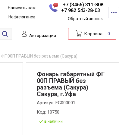
+7 (3466) 311-808
Написать нам
+7 982 543-28-03
Нефтеюганск
Обратный звонок
Корзина
0
Авторизация
 ФГ 00П ПРАВЫЙ без разъема (Сакура)
Фонарь габаритный ФГ
00П ПРАВЫЙ без
разъема (Сакура)
Сакура, г.Уфа
Артикул:
FG000001
Код:
10750
в наличии