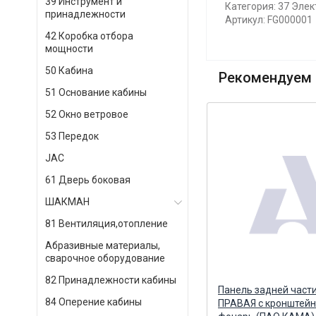
39 Инструмент и
Категория: 37 Эле
принадлежности
Артикул: FG000001
42 Коробка отбора
мощности
50 Кабина
Рекомендуем 
51 Основание кабины
52 Окно ветровое
53 Передок
JAC
61 Дверь боковая
ШАКМАН
81 Вентиляция,отопление
Абразивные материалы,
сварочное оборудование
82 Принадлежности кабины
Фонарь габаритный ФГ 04П-02
Панель задней част
84 Оперение кабины
с поворотом правый без
ПРАВАЯ с кронштейн