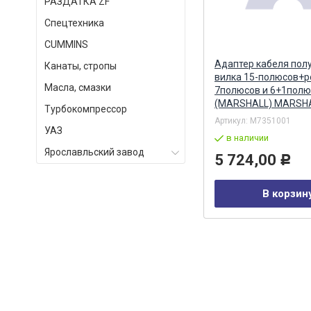
РАЗДАТКА ZF
Спецтехника
СUMMINS
Бендикс стартера AZJ 3367
Адаптер кабеля пол
Канаты, стропы
(16.904.237) (MSX 1259) MAHLE
вилка 15-полюсов+р
Масла, смазки
7полюсов и 6+1полю
(MARSHALL) MARSH
Турбокомпрессор
Артикул:
AZJ 3367
Артикул:
M7351001
УАЗ
в наличии
в наличии
Ярославльский завод
4 141,00
5 724,00
Р
Р
В корзину
В корзин