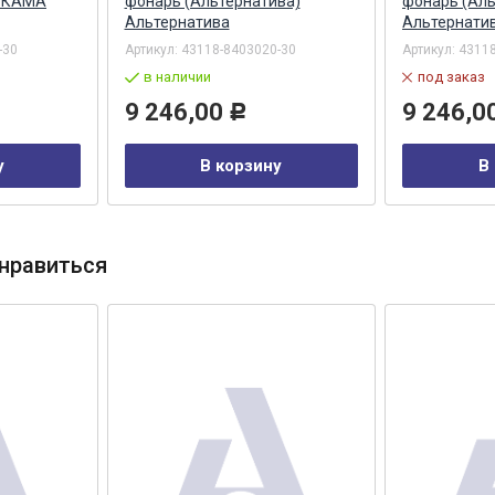
) КАМА
фонарь (Альтернатива)
фонарь (Аль
Альтернатива
Альтернати
-30
Артикул:
43118-8403020-30
Артикул:
43118
в наличии
под заказ
9 246,00
9 246,0
Р
у
В корзину
В
нравиться