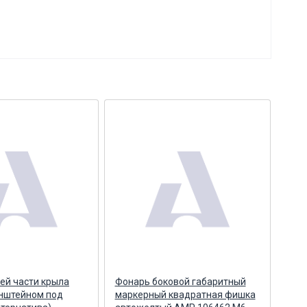
ей части крыла
Фонарь боковой габаритный
Фон
онштейном под
маркерный квадратная фишка
мар