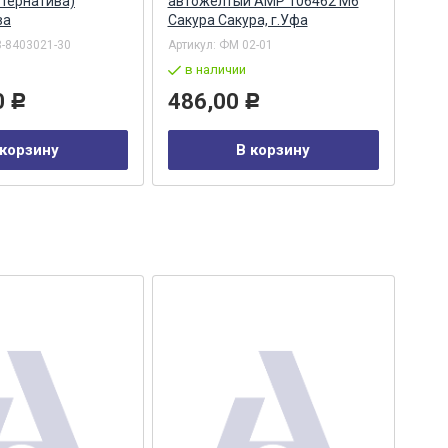
тернатива)
автожелтый АМР 106462 М6
01.1
ва
Сакура Сакура, г.Уфа
конт
г.У
-8403021-30
Артикул:
ФМ 02-01
Арти
в наличии
по
0
486,00
Р
Р
48
 корзину
В корзину