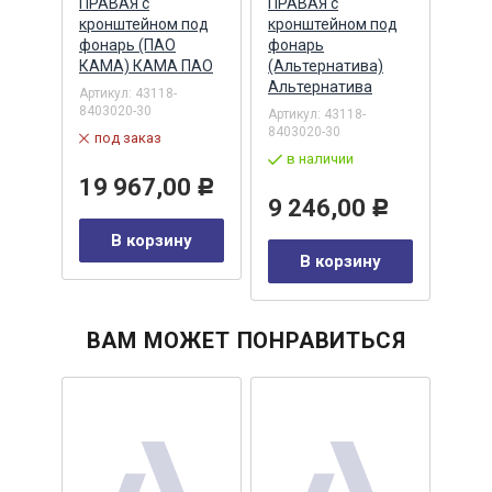
ПРАВАЯ с
ПРАВАЯ с
с кр
кронштейном под
кронштейном под
фон
фонарь (ПАО
фонарь
(Аль
КАМА) КАМА ПАО
(Альтернатива)
Альт
Альтернатива
16
Артикул:
43118-
Артик
8403020-30
8403
Артикул:
43118-
8403020-30
под заказ
по
в наличии
Р
19 967,00
9 
Р
9 246,00
Р
у
В корзину
В корзину
ВАМ МОЖЕТ ПОНРАВИТЬСЯ