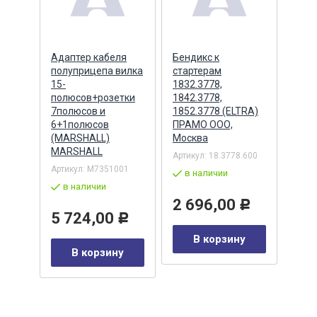
ера
Адаптер кабеля
Бендикс к
Бенд
полуприцепа вилка
стартерам
(БАТ
MSX
15-
1832.3778,
полюсов+розетки
1842.3778,
7полюсов и
1852.3778 (ELTRA)
7
Артик
6+1полюсов
ПРАМО ООО,
5432
(MARSHALL)
Москва
в 
MARSHALL
Артикул:
18.3778.600
Р
Артикул:
M7351001
2 
в наличии
в наличии
у
2 696,00
Р
5 724,00
Р
В корзину
В корзину