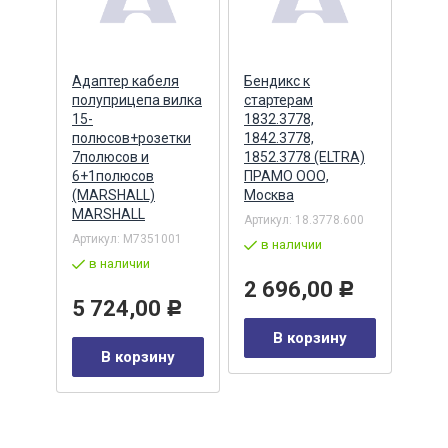
ера
Адаптер кабеля
Бендикс к
Бенд
полуприцепа вилка
стартерам
(БАТ
MSX
15-
1832.3778,
полюсов+розетки
1842.3778,
7полюсов и
1852.3778 (ELTRA)
7
Артик
6+1полюсов
ПРАМО ООО,
5432
(MARSHALL)
Москва
в 
MARSHALL
Артикул:
18.3778.600
Р
Артикул:
M7351001
2 
в наличии
в наличии
у
2 696,00
Р
5 724,00
Р
В корзину
В корзину