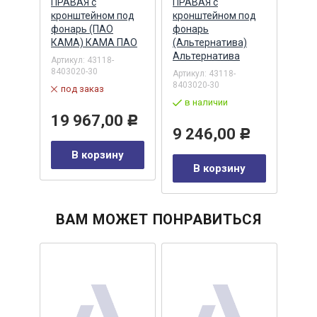
зъем
ПРАВАЯ с
ПРАВАЯ с
с кр
ка /
кронштейном под
кронштейном под
фон
фонарь (ПАО
фонарь
(Аль
КАМА) КАМА ПАО
(Альтернатива)
Альт
16-02
Альтернатива
Артикул:
43118-
Артик
8403020-30
8403
Артикул:
43118-
8403020-30
под заказ
по
Р
в наличии
19 967,00
9 
Р
у
9 246,00
Р
В корзину
В корзину
ВАМ МОЖЕТ ПОНРАВИТЬСЯ