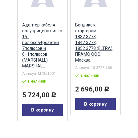
ера
Адаптер кабеля
Бендикс к
Бенд
полуприцепа вилка
стартерам
(БАТ
MSX
15-
1832.3778,
полюсов+розетки
1842.3778,
7полюсов и
1852.3778 (ELTRA)
7
Артик
6+1полюсов
ПРАМО ООО,
5432
(MARSHALL)
Москва
в 
MARSHALL
Артикул:
18.3778.600
Р
Артикул:
M7351001
2 
в наличии
в наличии
у
2 696,00
Р
5 724,00
Р
В корзину
В корзину