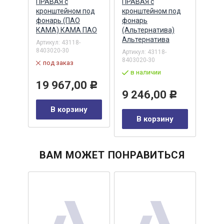
онет
ПРАВАЯ с
ПРАВАЯ с
с кр
 200
кронштейном под
кронштейном под
фон
арт)
фонарь (ПАО
фонарь
(Аль
ра,
КАМА) КАМА ПАО
(Альтернатива)
Альт
Альтернатива
Артикул:
43118-
Артик
8403020-30
8403
2
Артикул:
43118-
8403020-30
под заказ
по
в наличии
19 967,00
9 
Р
Р
9 246,00
Р
В корзину
у
В корзину
ВАМ МОЖЕТ ПОНРАВИТЬСЯ