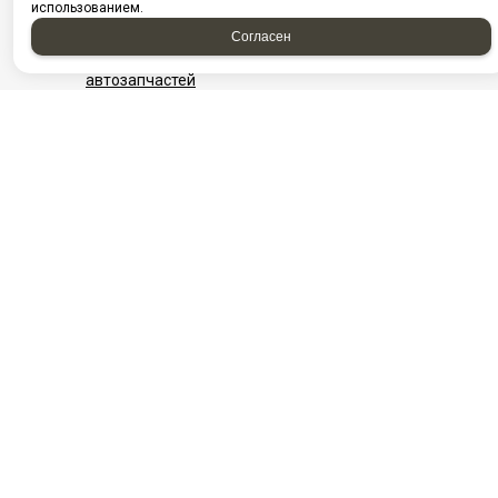
использованием.
Посмотреть на карте Нижневартовска
Фотографии компании
Согласен
Найти проезд до Автоагрегатцентр, магазин
автозапчастей
НАШИ КОНТАКТЫ
Нефтеюганск
Нижневартовск
г. Нефтеюганск, ул.
​г. Нижневартовск, ул.
Сургутская,
Интернациональная,
стр.18/11
5/П ст5
Посмотреть на карте
+7982-570-28-73
+7‒982‒543‒28‒
8-3463-313-600
03
Ежедневно с 08:00
+7 (3466) 311‒
до 20:00
808
E-mail:
info@aac86.ru
Ежедневно с 08:00
до 20:00