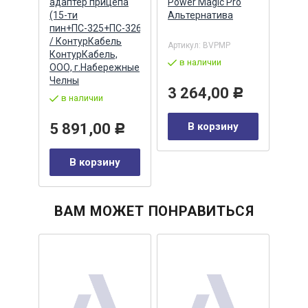
адаптер прицепа
Power Magic Pro
15-т
.
(15-ти
Альтернатива
(15P
) /
пин+ПС-325+ПС-326+9800680)
(ан.
/ КонтурКабель
Альт
Артикул:
BVPMP
КонтурКабель,
Альт
в наличии
ООО, г.Набережные
123/6411167
Артик
Челны
(1209
3 264,00
Р
в наличии
в 
0
Р
5 891,00
В корзину
6 
Р
у
В корзину
ВАМ МОЖЕТ ПОНРАВИТЬСЯ