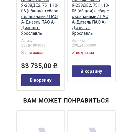
к
Я-238ДЕ2, 7511.10-
Я-238ДЕ2, 7511.10-
расш
(ПАО
06 (общая) в сборе
06 (общая) в сборе
бачк
ПАО
с клапанами / ПАО
с клапанами / ПАО
(МАП
А-Дизель ПАО А-
А-Дизель ПАО А-
ЗАО,
Дизель г.
Дизель г.
Артик
Ярославль
Ярославль
в 
Артикул:
Артикул:
238Д-1003009
238Д-1003009
11
Р
под заказ
под заказ
у
83 735,00
Р
В корзину
В корзину
ВАМ МОЖЕТ ПОНРАВИТЬСЯ