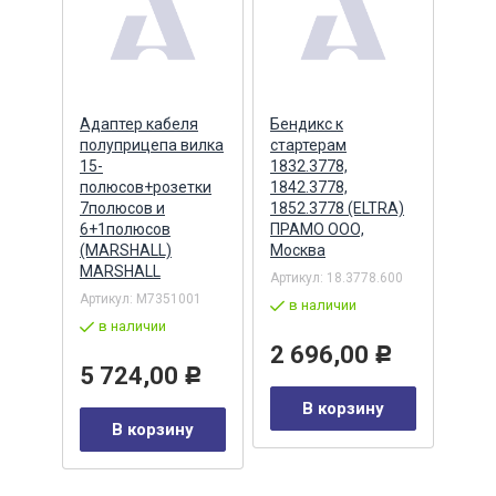
ера
Адаптер кабеля
Бендикс к
Бенд
полуприцепа вилка
стартерам
(БАТ
MSX
15-
1832.3778,
полюсов+розетки
1842.3778,
7полюсов и
1852.3778 (ELTRA)
7
Артик
6+1полюсов
ПРАМО ООО,
5432
(MARSHALL)
Москва
в 
MARSHALL
Артикул:
18.3778.600
Р
Артикул:
M7351001
2 
в наличии
в наличии
у
2 696,00
Р
5 724,00
Р
В корзину
В корзину