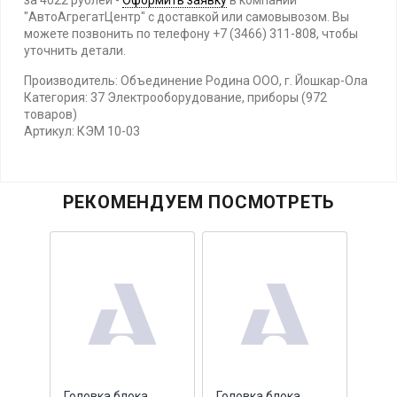
за 4022 рублей -
Оформить заявку
в компании
"АвтоАгрегатЦентр" с доставкой или самовывозом. Вы
можете позвонить по телефону +7 (3466) 311-808, чтобы
уточнить детали.
Производитель: Объединение Родина ООО, г. Йошкар-Ола
Категория: 37 Электрооборудование, приборы (972
товаров)
Артикул: КЭМ 10-03
РЕКОМЕНДУЕМ ПОСМОТРЕТЬ
ная
Головка блока
Головка блока
Кры