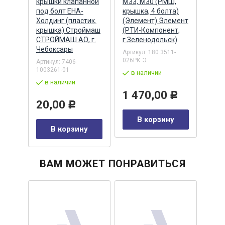
шка
крышки клапанной
М33, М30 (РМШ,
РМШ 
ре
под болт ЕНА-
крышка, 4 болта)
+кры
Холдинг (пластик.
(Элемент) Элемент
(Рос
крышка) Строймаш
(РТИ-Компонент,
(РТИ
СТРОЙМАШ АО, г.
г.Зеленодольск)
г.Зе
005-
Чебоксары
Артикул:
180.3511-
Артик
026РК Э
2919
Артикул:
7406-
1003261-01
в наличии
в 
в наличии
0
Р
1 470,00
2 
Р
20,00
Р
у
В корзину
В корзину
ВАМ МОЖЕТ ПОНРАВИТЬСЯ