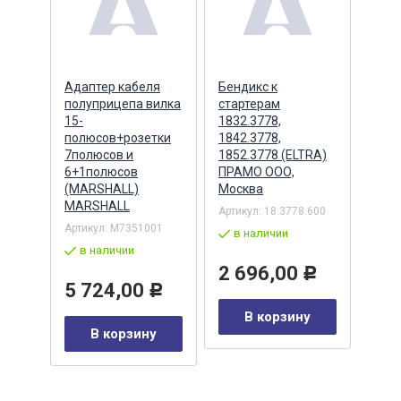
ера
Адаптер кабеля
Бендикс к
Бенд
полуприцепа вилка
стартерам
(БАТ
MSX
15-
1832.3778,
полюсов+розетки
1842.3778,
7полюсов и
1852.3778 (ELTRA)
7
Артик
6+1полюсов
ПРАМО ООО,
5432
(MARSHALL)
Москва
в 
MARSHALL
Артикул:
18.3778.600
Р
Артикул:
M7351001
2 
в наличии
в наличии
у
2 696,00
Р
5 724,00
Р
В корзину
В корзину