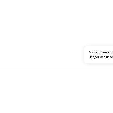
Мы используем
Продолжая прос
Посмотреть на карте Нижнев
Фотографии компании
О компании
Найти проезд до Автоагрега
Каталог товаров