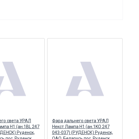
его света УРАЛ
Фара дальнего света УРАЛ
Лам
ампа Н1 (ан.1BL 247
Некст Лампа Н1 (ан.1KO 247
75/
УДЕНСК) Руденск,
043-037) (РУДЕНСК) Руденск,
Аль
сь пос. Руденск
ОАО, Беларусь пос. Руденск