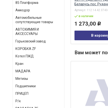
85 Платформа
Беларусь пос. Руден
Артикул:
80727
Амкодор
Артикул:
112.14.42.3743
в наличии
в наличии
Автомобильные
239,00
Р
сопутствующие товары
1 273,00
Р
АВТОХИМИЯ И
В корзину
АКСЕССУАРЫ
В корзин
Горьковский завод
КОРОБКА ZF
Вам может по
Котел ПЖД
Кран
МАДАРА
Метизы
Подшипники
ПРИЦЕП
Р/к