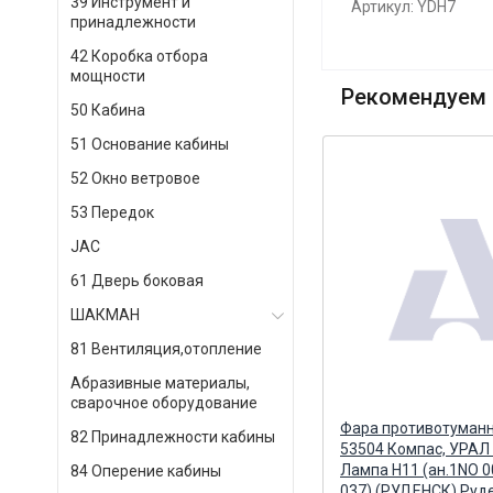
39 Инструмент и
Артикул: YDH7
принадлежности
42 Коробка отбора
мощности
Рекомендуем 
50 Кабина
51 Основание кабины
52 Окно ветровое
53 Передок
JAC
61 Дверь боковая
ШАКМАН
81 Вентиляция,отопление
Абразивные материалы,
сварочное оборудование
12V
Лампа фары галогенная Н7 24V
Фара противотуманн
82 Принадлежности кабины
70W (ВОСХОД) PX26D 1/200
53504 Компас, УРАЛ
Восход, Россия
Лампа Н11 (ан.1NO 0
84 Оперение кабины
037) (РУДЕНСК) Руде