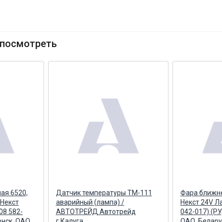
посмотреть
ая 6520,
Датчик температуры ТМ-111
Фара ближн
 Некст
аварийный (лампа) /
Некст 24V Л
08 582-
АВТОТРЕЙД Автотрейд
042-017) (Р
нск, ОАО,
г.Калуга
ОАО, Белару