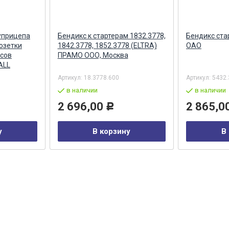
уприцепа
Бендикс к стартерам 1832.3778,
Бендикс ста
озетки
1842.3778, 1852.3778 (ELTRA)
ОАО
сов
ПРАМО ООО, Москва
ALL
Артикул:
18.3778.600
Артикул:
5432.
в наличии
в наличии
2 696,00
2 865,0
Р
у
В корзину
В