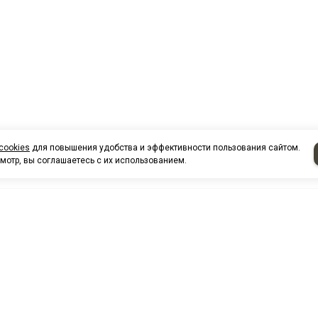
cookies
для повышения удобства и эффективности пользования сайтом.
мотр, вы соглашаетесь с их использованием.
НАШИ КО
артовска
Нефтеюганск
тцентр, магазин автозапчастей
г. Нефтеюг