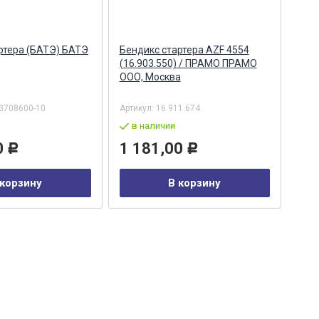
ртера (БАТЭ) БАТЭ
Бендикс стартера AZF 4554
Бен
(16.903.550) / ПРАМО ПРАМО
(16.
ООО, Москва
3708600-10
Артикул:
16.911.674
Арти
в наличии
в
0
1 181,00
4 
Р
Р
 корзину
В корзину