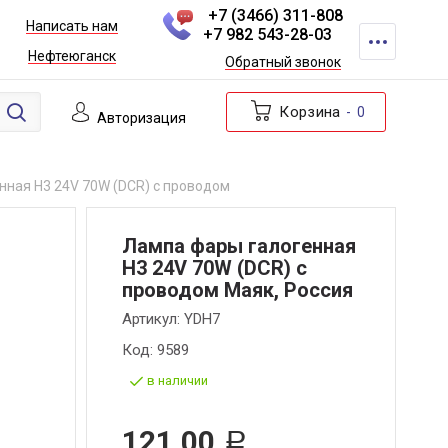
+7 (3466) 311-808
Написать нам
+7 982 543-28-03
Нефтеюганск
Обратный звонок
Корзина
0
Авторизация
нная Н3 24V 70W (DCR) с проводом
Лампа фары галогенная
Н3 24V 70W (DCR) с
проводом Маяк, Россия
Артикул:
YDH7
Код:
9589
в наличии
121,00
Р