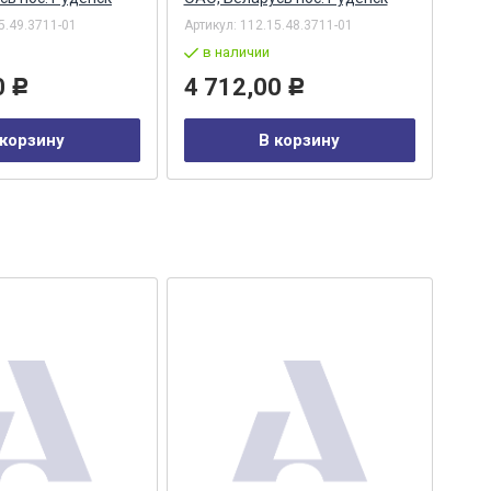
5.49.3711-01
Артикул:
112.15.48.3711-01
по
в наличии
17
0
4 712,00
Р
Р
 корзину
В корзину