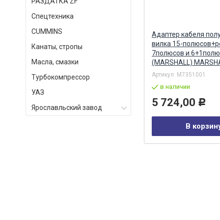
РАЗДАТКА ZF
Спецтехника
СUMMINS
Бендикс стартера AZJ 3367
Адаптер кабеля пол
(16.904.237) (MSX 1259) MAHLE
вилка 15-полюсов+р
Канаты, стропы
7полюсов и 6+1полю
Масла, смазки
(MARSHALL) MARSH
Артикул:
AZJ 3367
Артикул:
M7351001
Турбокомпрессор
в наличии
в наличии
УАЗ
4 141,00
5 724,00
Р
Р
Ярославльский завод
В корзину
В корзин