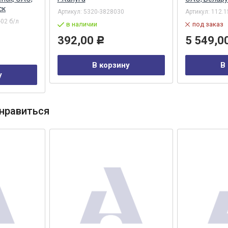
ск
Артикул:
5320-3828030
Артикул:
112.1
-02 б/л
в наличии
под заказ
392,00
5 549,0
Р
В корзину
В
у
нравиться