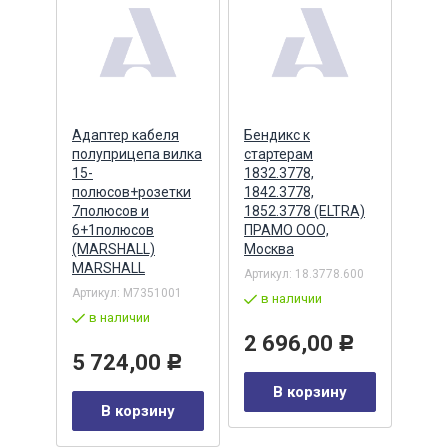
ера
Адаптер кабеля
Бендикс к
Бенд
полуприцепа вилка
стартерам
(БАТ
MSX
15-
1832.3778,
полюсов+розетки
1842.3778,
7полюсов и
1852.3778 (ELTRA)
7
Артик
6+1полюсов
ПРАМО ООО,
5432
(MARSHALL)
Москва
в 
MARSHALL
Артикул:
18.3778.600
Р
Артикул:
M7351001
2 
в наличии
в наличии
у
2 696,00
Р
5 724,00
Р
В корзину
В корзину