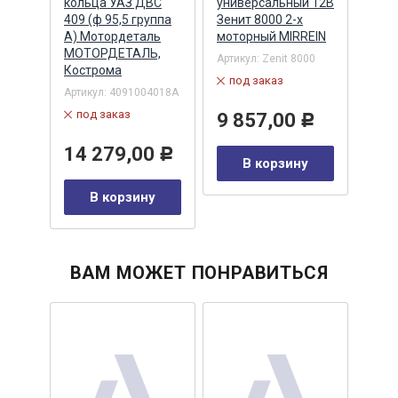
кольца УАЗ ДВС
универсальный 12В
унив
)
409 (ф 95,5 группа
Зенит 8000 2-х
Зени
А) Мотордеталь
моторный MIRREIN
мот
МОТОРДЕТАЛЬ,
Альт
12416
Артикул:
Zenit 8000
Кострома
Артик
под заказ
Артикул:
4091004018А
в 
под заказ
9 857,00
Р
10
14 279,00
Р
у
В корзину
В корзину
ВАМ МОЖЕТ ПОНРАВИТЬСЯ