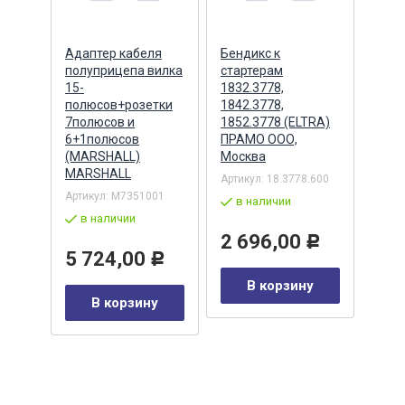
ера
Адаптер кабеля
Бендикс к
Бенд
полуприцепа вилка
стартерам
(БАТ
MSX
15-
1832.3778,
полюсов+розетки
1842.3778,
7полюсов и
1852.3778 (ELTRA)
7
Артик
6+1полюсов
ПРАМО ООО,
5432
(MARSHALL)
Москва
в 
MARSHALL
Артикул:
18.3778.600
Р
Артикул:
M7351001
2 
в наличии
в наличии
у
2 696,00
Р
5 724,00
Р
В корзину
В корзину