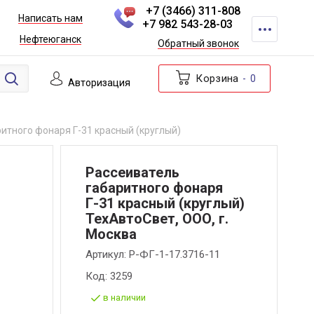
+7 (3466) 311-808
Написать нам
+7 982 543-28-03
Нефтеюганск
Обратный звонок
Корзина
0
Авторизация
итного фонаря Г-31 красный (круглый)
Рассеиватель
габаритного фонаря
Г-31 красный (круглый)
ТехАвтоСвет, ООО, г.
Москва
Артикул:
Р-ФГ-1-17.3716-11
Код:
3259
в наличии