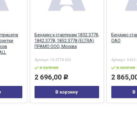
уприцепа
Бендикс к стартерам 1832.3778,
Бендикс ста
озетки
1842.3778, 1852.3778 (ELTRA)
ОАО
сов
ПРАМО ООО, Москва
ALL
Артикул:
18.3778.600
Артикул:
5432.
в наличии
в наличии
2 696,00
2 865,0
Р
у
В корзину
В