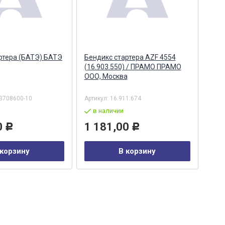
ртера (БАТЭ) БАТЭ
Бендикс стартера AZF 4554
Бен
(16.903.550) / ПРАМО ПРАМО
(16.
ООО, Москва
3708600-10
Артикул:
16.911.674
Арти
в наличии
в
0
1 181,00
4 
Р
Р
 корзину
В корзину