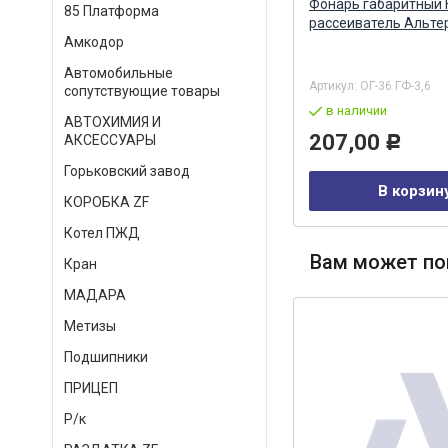
Рассеиватель габаритного
Фонарь габаритный
85 Платформа
фонаря Г-31 красный (плоский)
рассеиватель Альте
Альтернатива
Амкодор
Автомобильные
в наличии
Артикул:
ОГ-36 ГФ-3,6
сопутствующие товары
в наличии
29,00
Р
АВТОХИМИЯ И
207,00
АКСЕССУАРЫ
Р
В корзину
Горьковский завод
В корзин
КОРОБКА ZF
Котел ПЖД
Вам может по
Кран
МАДАРА
Метизы
Подшипники
ПРИЦЕП
Р/к