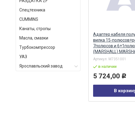
РАЗДАТКА ZF
Спецтехника
СUMMINS
Канаты, стропы
Бендикс стартера AZJ 3367
Адаптер кабеля пол
Масла, смазки
(16.904.237) (MSX 1259) MAHLE
вилка 15-полюсов+р
7полюсов и 6+1полю
Турбокомпрессор
(MARSHALL) MARSH
УАЗ
Артикул:
AZJ 3367
Артикул:
M7351001
Ярославльский завод
в наличии
в наличии
4 141,00
5 724,00
Р
Р
В корзину
В корзин