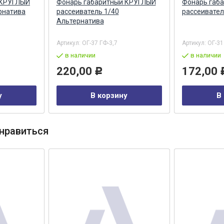
 КРУГЛЫЙ
Фонарь габаритный КРУГЛЫЙ
Фонарь габ
рнатива
рассеиватель 1/40
рассеивател
Альтернатива
Артикул:
ОГ-37 ГФ-3,7
Артикул:
ОГ-31
в наличии
в наличии
220,00
172,00
Р
у
В корзину
В
нравиться