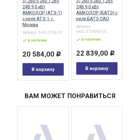
тива
Д-260.5,260.7,265
Д-260.5,260.7,265
ТМ10
24В 9,0 кВт
24В 9,0 кВт
/ Ав
АМКОДОР (АТЭ-1)
АМКОДОР (БАТЭ) с
Авто
с реле АТЭ-1, г.
реле БАТЭ ОАО
Калу
Москва
Артикул:
Артик
5432.3708000-20
92-87
Артикул:
5432.3708-20
в наличии
в 
в наличии
22 839,00
43
20 584,00
Р
Р
у
В корзину
В корзину
ВАМ МОЖЕТ ПОНРАВИТЬСЯ