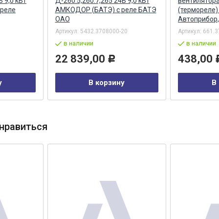
В 9,0 кВт
Д-260.5,260.7,265 24В 9,0 кВт
вентилятор
 реле
АМКОДОР (БАТЭ) с реле БАТЭ
(термореле)
ОАО
Автоприбор, 
Артикул:
5432.3708000-20
Артикул:
661.3
в наличии
в наличии
22 839,00
438,00
Р
у
В корзину
В
нравиться