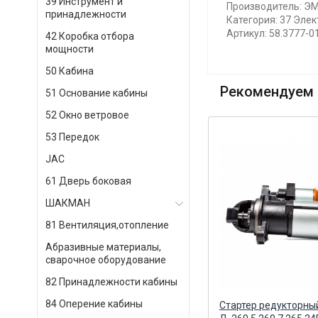
39 Инструмент и
Производитель: ЭМ
принадлежности
Категория: 37 Эле
Артикул: 58.3777-0
42 Коробка отбора
мощности
50 Кабина
Рекомендуем 
51 Основание кабины
52 Окно ветровое
53 Передок
JAC
61 Дверь боковая
ШАКМАН
81 Вентиляция,отопление
Абразивные материалы,
сварочное оборудование
82 Принадлежности кабины
84 Оперение кабины
Пучок проводов панели кнопок
Стартер редукторны