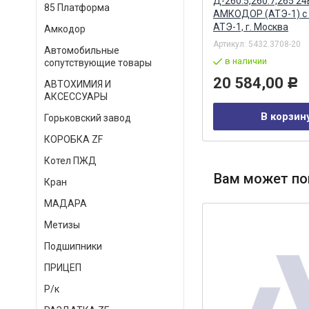
и реле Альтернатива
Д-260.5,260.7,265 24
85 Платформа
АМКОДОР (АТЭ-1) с
АТЭ-1, г. Москва
Амкодор
Артикул:
43501-3724305
Артикул:
5432.3708-20
Автомобильные
в наличии
в наличии
сопутствующие товары
909,00
20 584,00
Р
Р
АВТОХИМИЯ И
АКСЕССУАРЫ
В корзину
В корзин
Горьковский завод
КОРОБКА ZF
Котел ПЖД
Вам может по
Кран
МАДАРА
Метизы
Подшипники
ПРИЦЕП
Р/к