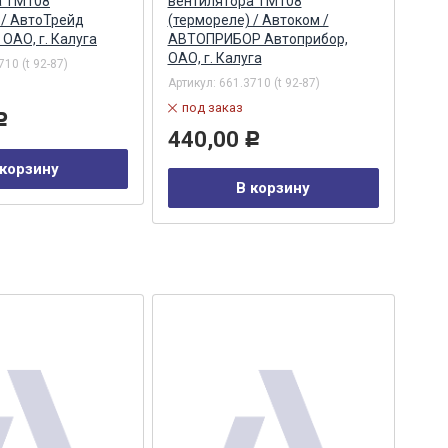
а ТМ108
вентилятора ТМ108
вен
 / АвтоТрейд
(термореле) / Автоком /
(те
ОАО, г. Калуга
АВТОПРИБОР Автоприбор,
ОАО, г. Калуга
710 (t 92-87)
Арти
Артикул:
661.3710 (t 92-87)
в
под заказ
57
Р
440,00
Р
 корзину
В корзину