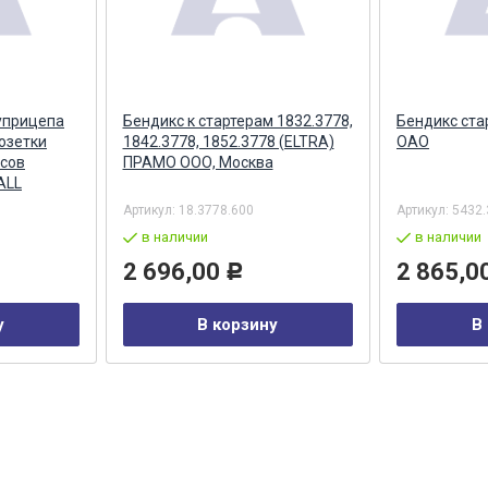
уприцепа
Бендикс к стартерам 1832.3778,
Бендикс ста
озетки
1842.3778, 1852.3778 (ELTRA)
ОАО
сов
ПРАМО ООО, Москва
ALL
Артикул:
18.3778.600
Артикул:
5432.
в наличии
в наличии
2 696,00
2 865,0
Р
у
В корзину
В