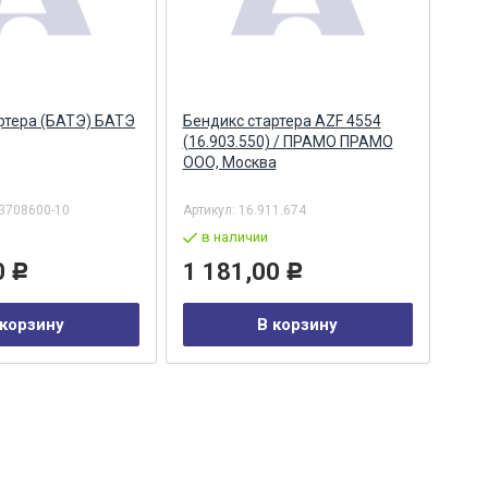
ртера (БАТЭ) БАТЭ
Бендикс стартера AZF 4554
Бен
(16.903.550) / ПРАМО ПРАМО
(16.
ООО, Москва
3708600-10
Артикул:
16.911.674
Арти
в наличии
в
0
1 181,00
4 
Р
Р
 корзину
В корзину