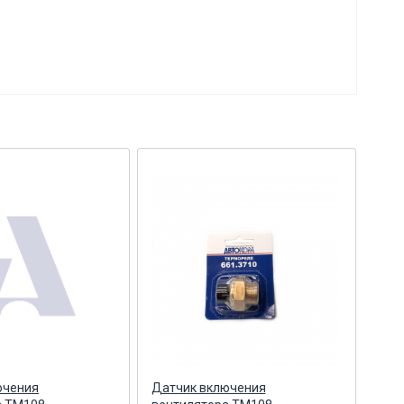
ючения
Датчик включения
Дат