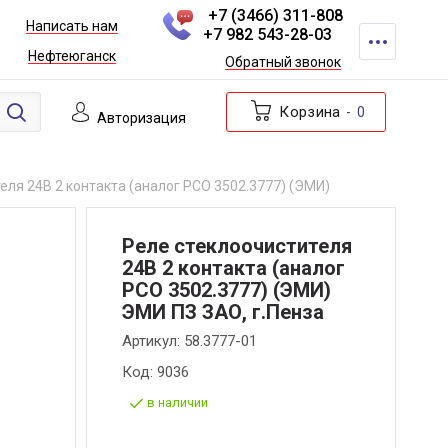
+7 (3466) 311-808
Написать нам
+7 982 543-28-03
Нефтеюганск
Обратный звонок
Корзина
0
Авторизация
еля 24В 2 контакта (аналог РСО 3502.3777) (ЭМИ)
Реле стеклоочистителя
24В 2 контакта (аналог
РСО 3502.3777) (ЭМИ)
ЭМИ ПЗ ЗАО, г.Пенза
Артикул:
58.3777-01
Код:
9036
в наличии