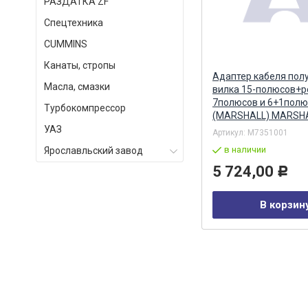
РАЗДАТКА ZF
Спецтехника
СUMMINS
Канаты, стропы
Бендикс стартера AZJ 3367
Адаптер кабеля пол
Масла, смазки
(16.904.237) (MSX 1259) MAHLE
вилка 15-полюсов+р
7полюсов и 6+1полю
Турбокомпрессор
(MARSHALL) MARSH
УАЗ
Артикул:
AZJ 3367
Артикул:
M7351001
в наличии
в наличии
Ярославльский завод
4 141,00
5 724,00
Р
Р
В корзину
В корзин