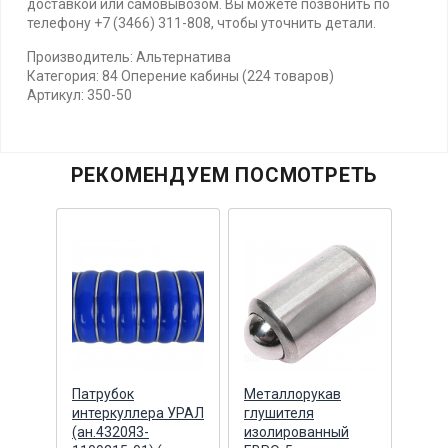
доставкой или самовывозом. Вы можете позвонить по
телефону +7 (3466) 311-808, чтобы уточнить детали.
Производитель: Альтернатива
Категория: 84 Оперение кабины (224 товаров)
Артикул: 350-50
РЕКОМЕНДУЕМ ПОСМОТРЕТЬ
ая
Патрубок
Металлорукав
6 ли
ензин
интеркуллера УРАЛ
глушителя
ресс
6-28)
(ан.4320Я3-
изолированный
КАМА