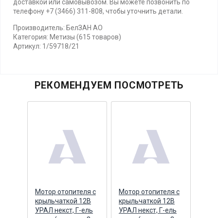
доставкой или самовывозом. Вы можете позвонить по
телефону +7 (3466) 311-808, чтобы уточнить детали.
Производитель: БелЗАН АО
Категория: Метизы (615 товаров)
Артикул: 1/59718/21
РЕКОМЕНДУЕМ ПОСМОТРЕТЬ
Мотор отопителя с
Мотор отопителя с
Р/к 
тная
крыльчаткой 12В
крыльчаткой 12В
коло
УРАЛ некст, Г-ель
УРАЛ некст, Г-ель
(пру