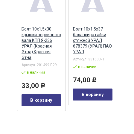
Болт 10х1,5х30
Болт 10х1,5х37
Болт
крышки первичного
балансира гайки
Г-32
ора,
вала КПП Я-236
стяжной УРАЛ
сиде
УРАЛ (Красная
678379 (УРАЛ) ПАО
(Кра
ЗАН
Этна) Красная
УРАЛ
Крас
Этна
Артикул:
331503-П
Артик
/21
Артикул:
201499-П29
в наличии
в 
в наличии
74,00
43
Р
33,00
Р
В корзину
у
В корзину