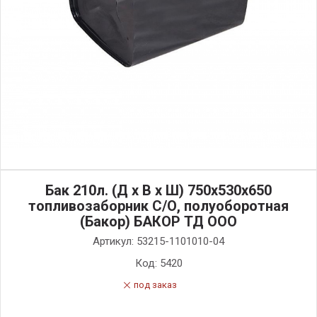
Бак 210л. (Д х В х Ш) 750x530x650
топливозаборник С/О, полуоборотная
(Бакор) БАКОР ТД ООО
Артикул:
53215-1101010-04
Код:
5420
под заказ