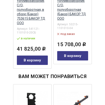
,2-
топливозаборник
топливозаборник
топл
изляр
С/О,
С/О,
(БРТ
РН
полуоборотная, в
полуоборотная
Бала
Р
сборе (Бакор)
(Бакор) БАКОР ТД
Артик
753615 БАКОР ТД
ООО
в 
ООО
Артикул:
53215-
1101010-04
Артикул:
541121-
51
1101010-20СБ
под заказ
в наличии
0
Р
15 708,00
Р
41 825,00
Р
у
В корзину
В корзину
ВАМ МОЖЕТ ПОНРАВИТЬСЯ