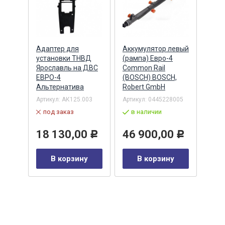
Адаптер для
Аккумулятор левый
Акку
)
установки ТНВД
(рампа) Евро-4
(рам
n
Ярославль на ДВС
Common Rail
Comm
ЕВРО-4
(BOSCH) BOSCH,
(ан.
Альтернатива
Robert GmbH
BOSC
ОАО,
Барн
Артикул:
АК125.003
Артикул:
0445228005
Артик
под заказ
в наличии
00-00
-00-
в 
18 130,00
46 900,00
Р
Р
35
В корзину
В корзину
0
Р
у