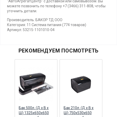
"АвтоАгрегатЦентр" с доставкой или самовывозом. Вы
можете позвонить по телефону +7 (3466) 311-808, чтобы
уточнить детали.
Производитель: БАКОР ТД ООО
Категория: 11 Система питания (774 товаров)
Артикул: 53215-1101010-04
РЕКОМЕНДУЕМ ПОСМОТРЕТЬ
ник
Бак 500л. (Д х В х
Бак 210л. (Д х В х
Прок
д.
Ш) 1325х650х650
Ш) 750x530x650
уров