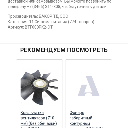
доставкой или самовывозом. Вы можете позвонить по
телефону +7 (3466) 311-808, чтобы уточнить детали.
Производитель: БАКОР ТД ООО
Категория: 11 Система питания (774 товаров)
Артикул: BTF600PK2-OT
РЕКОМЕНДУЕМ ПОСМОТРЕТЬ
Крыльчатка
Фонарь
Фон
вентилятора (710
габаритный
габа
мм) (без обечайки)
контурный
конт