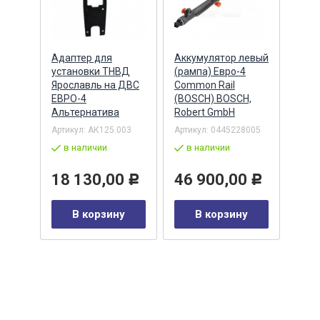
Адаптер для
Аккумулятор левый
Акку
)
установки ТНВД
(рампа) Евро-4
(рам
n
Ярославль на ДВС
Common Rail
Comm
ЕВРО-4
(BOSCH) BOSCH,
(ан.
Альтернатива
Robert GmbH
BOSC
ОАО,
Барн
Артикул:
АК125.003
Артикул:
0445228005
Артик
в наличии
в наличии
00-00
-00-
в 
18 130,00
46 900,00
Р
Р
35
В корзину
В корзину
0
Р
у