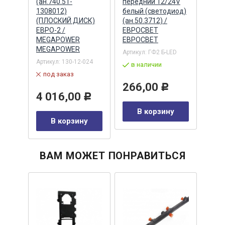
ыми
(ан.740.51-
передний 12/24V
12/2
-00-
1308012)
белый (светодиод)
(све
(ПЛОСКИЙ ДИСК)
(ан.50.3712) /
(ан.6
АО,
ЕВРО-2 /
ЕВРОСВЕТ
ЕВР
MEGAPOWER
ЕВРОСВЕТ
ЕВР
MEGAPOWER
-00-
Артикул:
ГФ2 Б-LED
Артик
Артикул:
130-12-024
в наличии
в 
под заказ
266,00
20
Р
4 016,00
Р
Р
В корзину
у
В корзину
ВАМ МОЖЕТ ПОНРАВИТЬСЯ