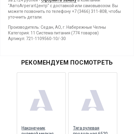
за 2124 рублей -
Оформить заявку
в компании
"АвтоАгрегатЦентр" с доставкой или самовывозом. Вы
можете позвонить по телефону +7 (3466) 311-808, чтобы
уточнить детали.
Производитель: Седан, АО, г. Набережные Челны
Категория: 11 Система питания (774 товаров)
Артикул: 721-1109560-10/-30
РЕКОМЕНДУЕМ ПОСМОТРЕТЬ
Наконечник
Тяга рулевая
Р/к 
рулевой мелкая
продольная 6520
штан