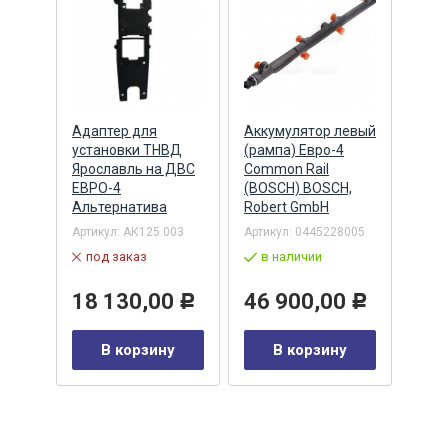
Адаптер для
Аккумулятор левый
Акку
)
установки ТНВД
(рампа) Евро-4
(рам
n
Ярославль на ДВС
Common Rail
Comm
ЕВРО-4
(BOSCH) BOSCH,
(ан.
Альтернатива
Robert GmbH
BOSC
ОАО,
Барн
Артикул:
АК125.003
Артикул:
0445228005
Артик
под заказ
в наличии
00-00
-00-
в 
18 130,00
46 900,00
Р
Р
35
В корзину
В корзину
0
Р
у