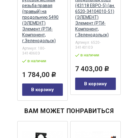
ы
резьба правая
(43118 ЕВРО-5) (ан.
М33,
(правый) на
6520-34104010-51)
крыш
продольную 5490
(ЭЛЕМЕНТ)
(Эле
емент
(ЭЛЕМЕНТ)
Элемент (РТИ-
(РТИ
т,
Элемент (РТИ-
Компонент,
г.Зе
к)
Компонент,
г.Зеленодольск)
Артик
г.Зеленодольск)
026Р
Артикул:
6520-
3414010Э
Артикул:
180-
в 
3414060Э
в наличии
в наличии
1 
7 403,00
Р
1 784,00
Р
у
В корзину
В корзину
ВАМ МОЖЕТ ПОНРАВИТЬСЯ