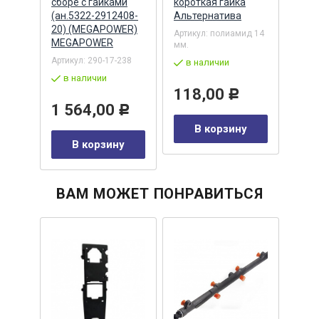
а
сборе с гайками
короткая гайка
коро
(ан.5322-2912408-
Альтернатива
Альт
20) (MEGAPOWER)
Артикул:
полиамид 14
Артик
MEGAPOWER
мм.
мм.
Артикул:
290-17-238
в наличии
в 
в наличии
118,00
98
Р
у
1 564,00
Р
В корзину
В корзину
ВАМ МОЖЕТ ПОНРАВИТЬСЯ