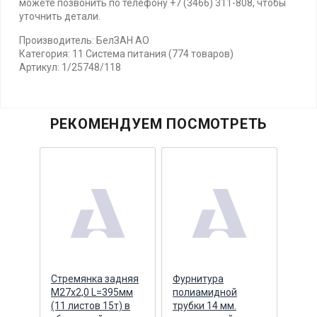
можете позвонить по телефону +7 (3466) 311-808, чтобы
уточнить детали.
Производитель: БелЗАН АО
Категория: 11 Система питания (774 товаров)
Артикул: 1/25748/118
РЕКОМЕНДУЕМ ПОСМОТРЕТЬ
Стремянка задняя
Фурнитура
Фурн
М27х2,0 L=395мм
полиамидной
пол
(11 листов 15т) в
трубки 14 мм.
труб