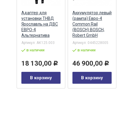
Адаптер для
Аккумулятор левый
Акку
)
установки ТНВД
(рампа) Евро-4
(рам
n
Ярославль на ДВС
Common Rail
Comm
ЕВРО-4
(BOSCH) BOSCH,
(ан.
Альтернатива
Robert GmbH
BOSC
ОАО,
Барн
Артикул:
АК125.003
Артикул:
0445228005
Артик
в наличии
в наличии
00-00
-00-
в 
18 130,00
46 900,00
Р
Р
35
В корзину
В корзину
0
Р
у