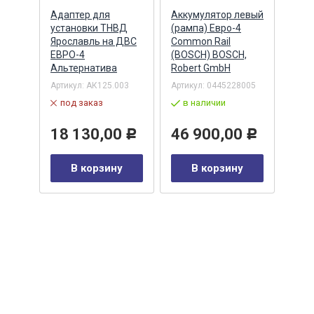
Адаптер для
Аккумулятор левый
Акку
)
установки ТНВД
(рампа) Евро-4
(рам
n
Ярославль на ДВС
Common Rail
Comm
ЕВРО-4
(BOSCH) BOSCH,
(ан.
Альтернатива
Robert GmbH
BOSC
ОАО,
Барн
Артикул:
АК125.003
Артикул:
0445228005
Артик
под заказ
в наличии
00-00
-00-
в 
18 130,00
46 900,00
Р
Р
35
В корзину
В корзину
0
Р
у