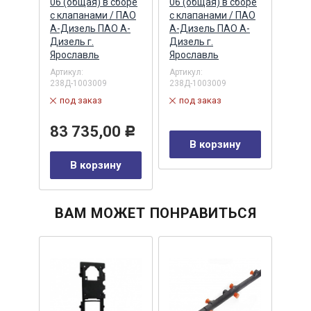
(ПАО
06 (общая) в сборе
06 (общая) в сборе
бачк
ПАО
с клапанами / ПАО
с клапанами / ПАО
(МАП
А-Дизель ПАО А-
А-Дизель ПАО А-
ЗАО,
Дизель г.
Дизель г.
Артик
Ярославль
Ярославль
в 
Артикул:
Артикул:
238Д-1003009
238Д-1003009
11
Р
под заказ
под заказ
у
83 735,00
Р
В корзину
В корзину
ВАМ МОЖЕТ ПОНРАВИТЬСЯ