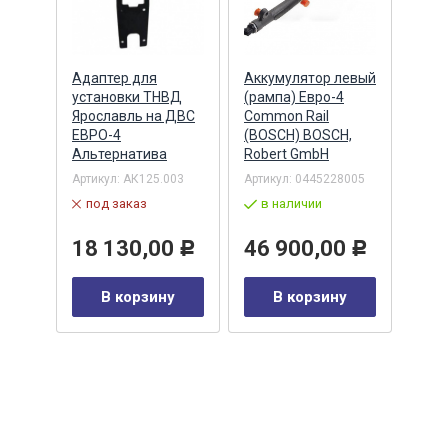
Адаптер для
Аккумулятор левый
Акку
)
установки ТНВД
(рампа) Евро-4
(рам
n
Ярославль на ДВС
Common Rail
Comm
ЕВРО-4
(BOSCH) BOSCH,
(ан.
Альтернатива
Robert GmbH
BOSC
ОАО,
Барн
Артикул:
АК125.003
Артикул:
0445228005
Артик
под заказ
в наличии
00-00
-00-
в 
18 130,00
46 900,00
Р
Р
35
В корзину
В корзину
0
Р
у