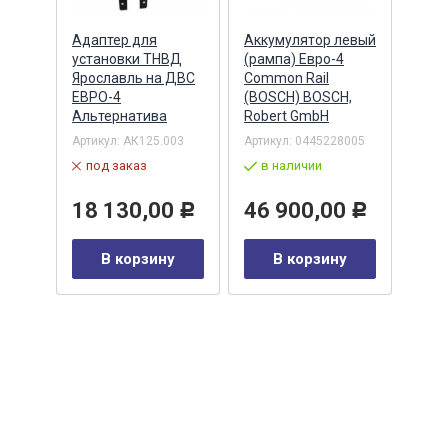
Адаптер для
Аккумулятор левый
Акку
)
установки ТНВД
(рампа) Евро-4
(рам
n
Ярославль на ДВС
Common Rail
Comm
ЕВРО-4
(BOSCH) BOSCH,
(ан.
Альтернатива
Robert GmbH
BOSC
ОАО,
Барн
Артикул:
АК125.003
Артикул:
0445228005
Артик
под заказ
в наличии
00-00
-00-
в 
18 130,00
46 900,00
Р
Р
35
В корзину
В корзину
0
Р
у