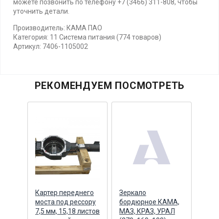
можете позвонить по телефону +7 (3466) 311-808, чтобы
уточнить детали.
Производитель: КАМА ПАО
Категория: 11 Система питания (774 товаров)
Артикул: 7406-1105002
РЕКОМЕНДУЕМ ПОСМОТРЕТЬ
А 5
Картер переднего
Зеркало
Сайл
моста под рессору
бордюрное КАМА,
каби
ее
7,5 мм, 15,18 листов
МАЗ, КРАЗ, УРАЛ
MP2