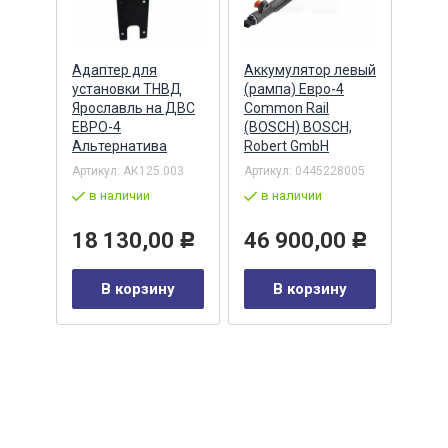
Адаптер для
Аккумулятор левый
Акку
)
установки ТНВД
(рампа) Евро-4
(рам
n
Ярославль на ДВС
Common Rail
Comm
ЕВРО-4
(BOSCH) BOSCH,
(ан.
Альтернатива
Robert GmbH
BOSC
ОАО,
Барн
Артикул:
АК125.003
Артикул:
0445228005
Артик
в наличии
в наличии
00-00
-00-
в 
18 130,00
46 900,00
Р
Р
35
В корзину
В корзину
0
Р
у