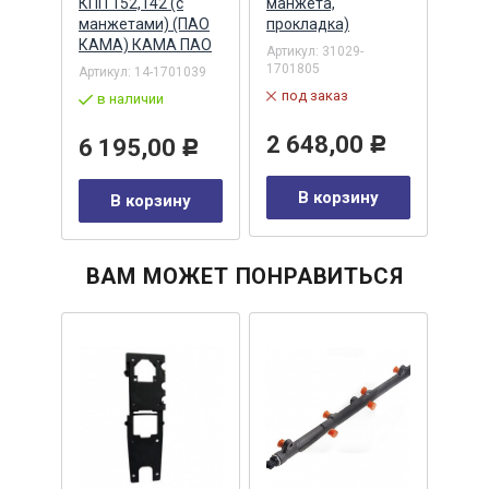
КПП 152,142 (с
манжета,
85х1
манжетами) (ПАО
прокладка)
ZF, 
01720
КАМА) КАМА ПАО
Артикул:
31029-
Артик
1701805
Артикул:
14-1701039
по
под заказ
в наличии
8 
2 648,00
6 195,00
Р
Р
у
В корзину
В корзину
ВАМ МОЖЕТ ПОНРАВИТЬСЯ