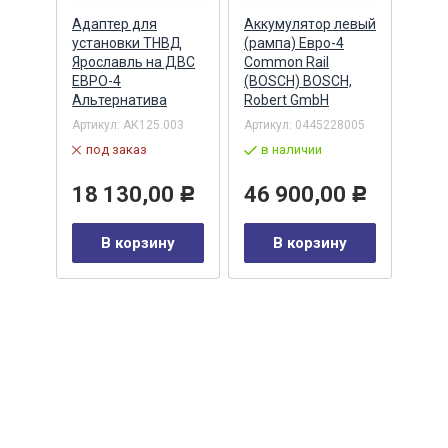
Адаптер для
Аккумулятор левый
Акку
)
установки ТНВД
(рампа) Евро-4
(рам
n
Ярославль на ДВС
Common Rail
Comm
ЕВРО-4
(BOSCH) BOSCH,
(ан.
Альтернатива
Robert GmbH
BOSC
ОАО,
Барн
Артикул:
АК125.003
Артикул:
0445228005
Артик
под заказ
в наличии
00-00
-00-
в 
18 130,00
46 900,00
Р
Р
35
В корзину
В корзину
0
Р
у