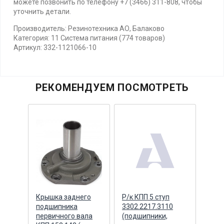
можете позвонить по телефону +7 (3466) 311-808, чтобы
уточнить детали.
Производитель: Резинотехника АО, Балаково
Категория: 11 Система питания (774 товаров)
Артикул: 332-1121066-10
РЕКОМЕНДУЕМ ПОСМОТРЕТЬ
а с
Крышка заднего
Р/к КПП 5 ступ
Флан
сборе
подшипника
3302.2217.3110
пере
первичного вала
(подшипники,
РК Z