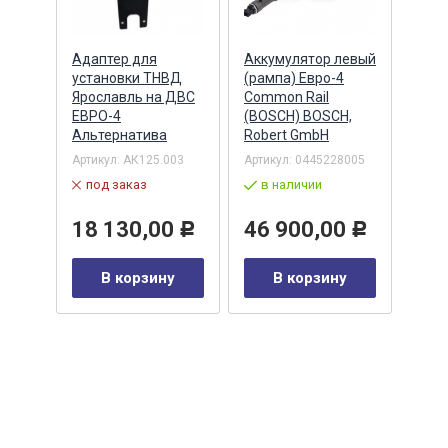
Адаптер для
Аккумулятор левый
Акку
)
установки ТНВД
(рампа) Евро-4
(рам
n
Ярославль на ДВС
Common Rail
Comm
ЕВРО-4
(BOSCH) BOSCH,
(ан.
Альтернатива
Robert GmbH
BOSC
ОАО,
Барн
Артикул:
АК125.003
Артикул:
0445228005
Артик
под заказ
в наличии
00-00
-00-
в 
18 130,00
46 900,00
Р
Р
35
В корзину
В корзину
0
Р
у