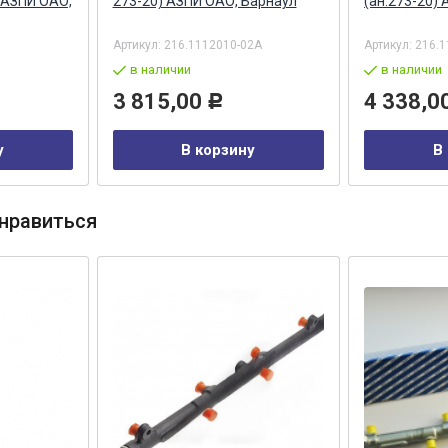
 АЗПИ ОАО,
273-20) АЗПИ ОАО, Барнаул
(ан.273-20)
Артикул:
216.1112010-02А
Артикул:
216.1
в наличии
в наличии
3 815,00
4 338,0
Р
у
В корзину
В
нравиться