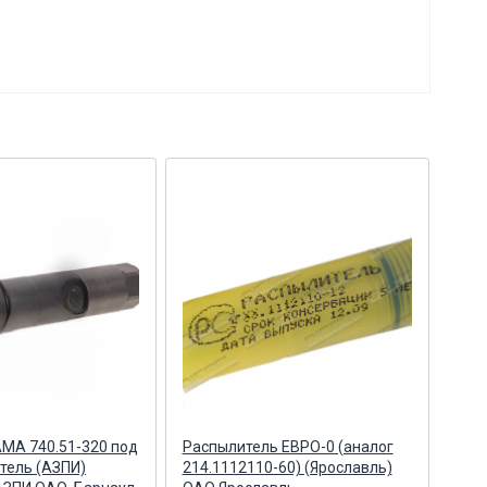
МА 740.51-320 под
Распылитель ЕВРО-0 (аналог
Рас
тель (АЗПИ)
214.1112110-60) (Ярославль)
1379