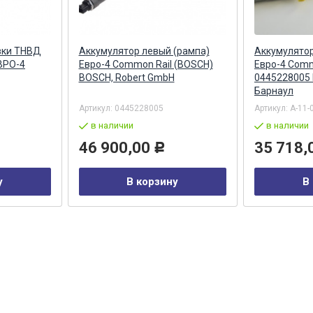
вки ТНВД
Аккумулятор левый (рампа)
Аккумулятор
ВРО-4
Евро-4 Common Rail (BOSCH)
Евро-4 Comm
BOSCH, Robert GmbH
0445228005
Барнаул
Артикул:
0445228005
Артикул:
А-11-
в наличии
в наличии
46 900,00
35 718,
Р
у
В корзину
В