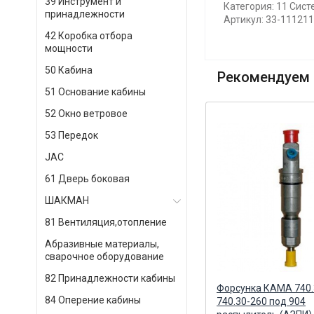
39 Инструмент и
Категория: 11 Сист
принадлежности
Артикул: 33-11121
42 Коробка отбора
мощности
50 Кабина
Рекомендуем 
51 Основание кабины
52 Окно ветровое
53 Передок
JAC
61 Дверь боковая
ШАКМАН
81 Вентиляция,отопление
Абразивные материалы,
сварочное оборудование
82 Принадлежности кабины
Распылитель ЕВРО (аналог
Форсунка КАМА 740.
84 Оперение кабины
214.1112110-60.01)
740.30-260 под 904