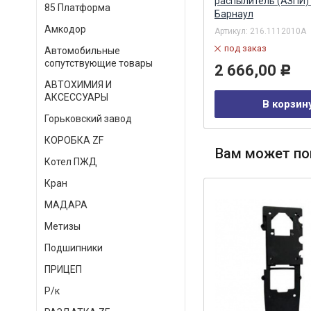
(Ярославль) ОАО Ярославль
распылитель (АЗПИ)
85 Платформа
Барнаул
Амкодор
Артикул:
271-1112110-01
Артикул:
216.1112010А
в наличии
под заказ
Автомобильные
сопутствующие товары
376,00
2 666,00
Р
Р
АВТОХИМИЯ И
АКСЕССУАРЫ
В корзину
В корзин
Горьковский завод
КОРОБКА ZF
Вам может по
Котел ПЖД
Кран
МАДАРА
Метизы
Подшипники
ПРИЦЕП
Р/к