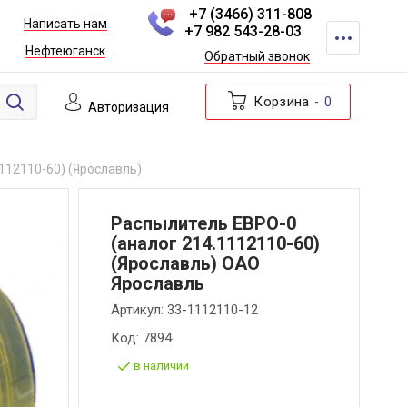
+7 (3466) 311-808
Написать нам
+7 982 543-28-03
Нефтеюганск
Обратный звонок
Корзина
0
Авторизация
112110-60) (Ярославль)
Распылитель ЕВРО-0
(аналог 214.1112110-60)
(Ярославль) ОАО
Ярославль
Артикул:
33-1112110-12
Код:
7894
в наличии