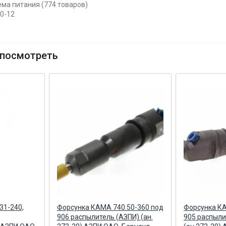
ема питания (774 товаров)
10-12
посмотреть
31-240,
Форсунка КАМА 740.50-360 под
Форсунка КА
906 распылитель (АЗПИ) (ан.
905 распыли