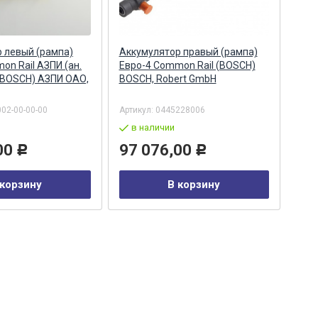
 левый (рампа)
Аккумулятор правый (рампа)
Акк
on Rail АЗПИ (ан.
Евро-4 Common Rail (BOSCH)
Евро
 BOSCH) АЗПИ ОАО,
BOSCH, Robert GmbH
044
Бар
002-00-00-00
Артикул:
0445228006
Арти
в наличии
в
00
97 076,00
29
Р
Р
 корзину
В корзину