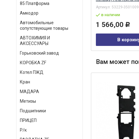
85 Платформа
Артикул:
5841300582
Артикул:
53229-3501009
Амкодор
под заказ
в наличии
Автомобильные
502,00
1 566,00
Р
Р
сопутствующие товары
АВТОХИМИЯ И
В корзину
В корзин
АКСЕССУАРЫ
Горьковский завод
Вам может по
КОРОБКА ZF
Котел ПЖД
Кран
МАДАРА
Метизы
Подшипники
ПРИЦЕП
Р/к