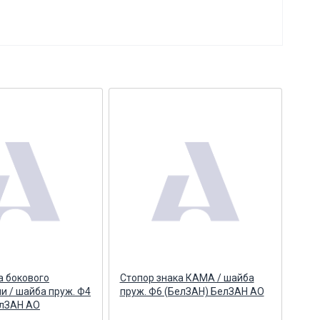
а бокового
Стопор знака КАМА / шайба
Стоп
 / шайба пруж. Ф4
пруж. Ф6 (БелЗАН) БелЗАН АО
сто
елЗАН АО
АО