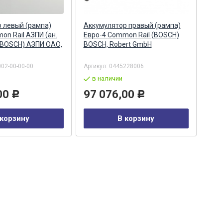
 левый (рампа)
Аккумулятор правый (рампа)
Акк
on Rail АЗПИ (ан.
Евро-4 Common Rail (BOSCH)
Евро
 BOSCH) АЗПИ ОАО,
BOSCH, Robert GmbH
044
Бар
002-00-00-00
Артикул:
0445228006
Арти
в наличии
в
00
97 076,00
29
Р
Р
 корзину
В корзину