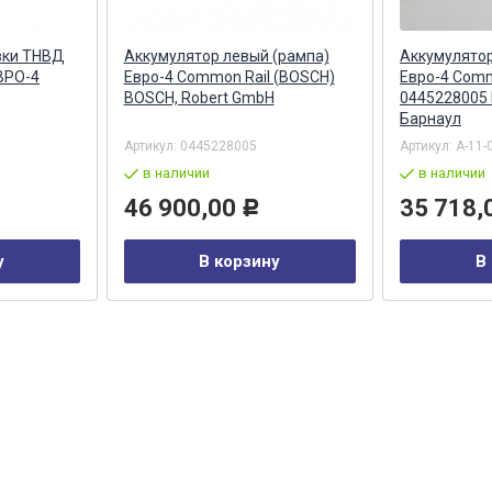
вки ТНВД
Аккумулятор левый (рампа)
Аккумулятор
ВРО-4
Евро-4 Common Rail (BOSCH)
Евро-4 Comm
BOSCH, Robert GmbH
0445228005
Барнаул
Артикул:
0445228005
Артикул:
А-11-
в наличии
в наличии
46 900,00
35 718,
Р
у
В корзину
В