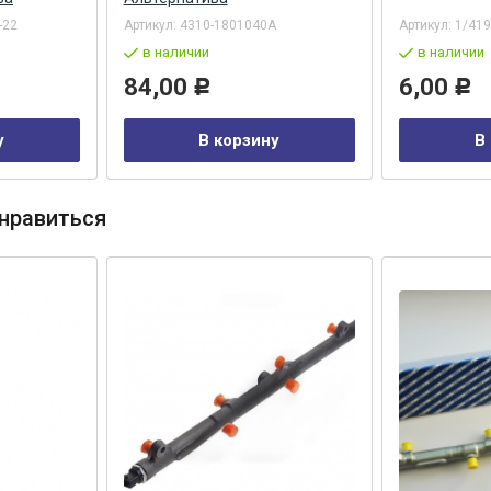
-22
Артикул:
4310-1801040А
Артикул:
1/419
в наличии
в наличии
84,00
6,00
Р
Р
у
В корзину
В
нравиться