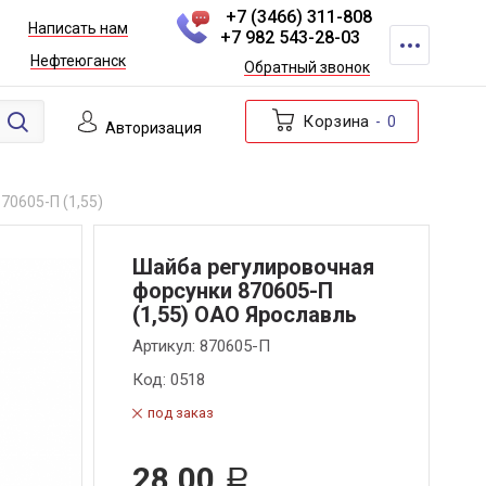
+7 (3466) 311-808
Написать нам
+7 982 543-28-03
Нефтеюганск
Обратный звонок
Корзина
0
Авторизация
0605-П (1,55)
Шайба регулировочная
форсунки 870605-П
(1,55) ОАО Ярославль
Артикул:
870605-П
Код:
0518
под заказ
28,00
Р