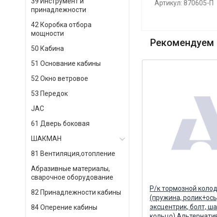
39 Инструмент и
Артикул: 870605-П
принадлежности
42 Коробка отбора
мощности
Рекомендуем 
50 Кабина
51 Основание кабины
52 Окно ветровое
53 Передок
JAC
61 Дверь боковая
ШАКМАН
81 Вентиляция,отопление
Абразивные материалы,
сварочное оборудование
Прокладка шайба
Р/к тормозной коло
82 Принадлежности кабины
ZF
регулировочная S=1,25 mm ZF
(пружина, ролик+ось
ZF, ГЕРМАНИЯ
эксцентрик, болт, ша
84 Оперение кабины
кольцо) Альтернати