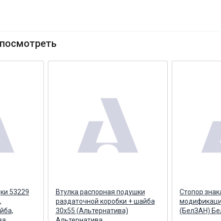
посмотреть
дки 53229
Втулка распорная подушки
Стопор знак
,
раздаточной коробки + шайба
модификации
йба,
30х55 (Альтернатива)
(БелЗАН) Б
ва
Альтернатива