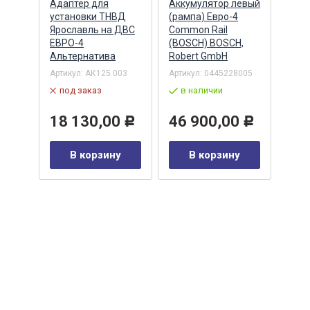
Адаптер для
Аккумулятор левый
Акку
)
установки ТНВД
(рампа) Евро-4
(рам
n
Ярославль на ДВС
Common Rail
Comm
ЕВРО-4
(BOSCH) BOSCH,
(ан.
Альтернатива
Robert GmbH
BOSC
ОАО,
Барн
Артикул:
АК125.003
Артикул:
0445228005
Артик
под заказ
в наличии
00-00
-00-
в 
18 130,00
46 900,00
Р
Р
35
В корзину
В корзину
0
Р
у