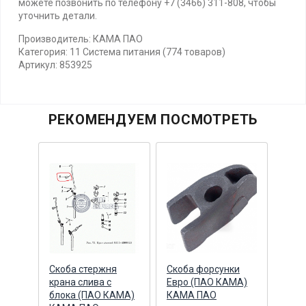
можете позвонить по телефону +7 (3466) 311-808, чтобы
уточнить детали.
Производитель: КАМА ПАО
Категория: 11 Система питания (774 товаров)
Артикул: 853925
РЕКОМЕНДУЕМ ПОСМОТРЕТЬ
и
Скоба стержня
Скоба форсунки
Скоб
крана слива с
Евро (ПАО КАМА)
труб
блока (ПАО КАМА)
КАМА ПАО
рези