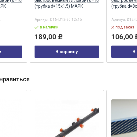
овой) d=16
быстросъемный (угловой) d=16
быстросъемн
АРК
(трубка d=15х1,5) МАРК
(трубка d=8
2
Артикул:
D16-ID12-90 12x15
Артикул:
D12-I
в наличии
под заказ
189,00
106,00
Р
у
В корзину
В
нравиться