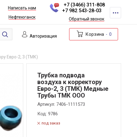
+7 (3466) 311-808
Написать нам
+7 982 543-28-03
Нефтеюганск
Обратный звонок
Корзина
0
Авторизация
ру Евро-2, 3 (ТМК)
Трубка подвода
воздуха к корректору
Евро-2, 3 (ТМК) Медные
Трубы ТМК ООО
Артикул:
7406-1111573
Код:
9786
под заказ