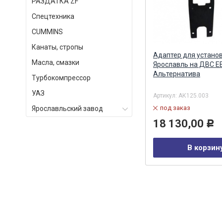
РАЗДАТКА ZF
Спецтехника
СUMMINS
Канаты, стропы
)
Аккумулятор правый (рампа)
Адаптер для устано
Масла, смазки
Евро-4 Common Rail АЗПИ (ан.
Ярославль на ДВС Е
0445228006 BOSCH) АЗПИ ОАО,
Альтернатива
Турбокомпрессор
Барнаул
УАЗ
Артикул:
А-11-003-00-00-00
Артикул:
АК125.003
в наличии
под заказ
Ярославльский завод
29 464,00
18 130,00
Р
Р
В корзину
В корзин