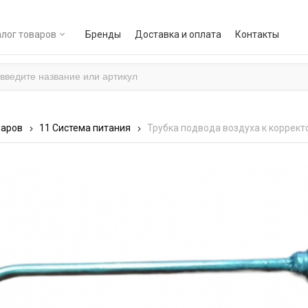
лог товаров
Бренды
Доставка и оплата
Контакты
варов
11 Система питания
Трубка подвода воздуха к корректо