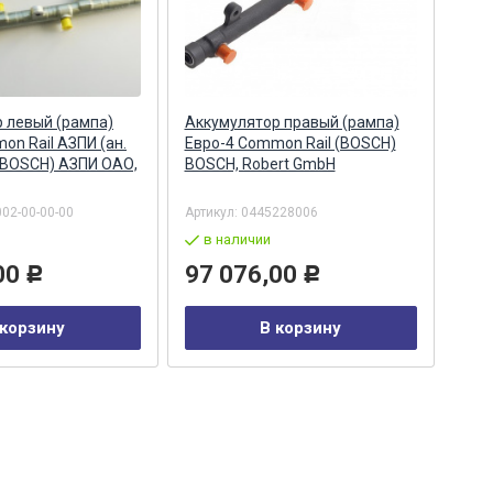
 левый (рампа)
Аккумулятор правый (рампа)
Акк
on Rail АЗПИ (ан.
Евро-4 Common Rail (BOSCH)
Евро
 BOSCH) АЗПИ ОАО,
BOSCH, Robert GmbH
044
Бар
002-00-00-00
Артикул:
0445228006
Арти
в наличии
в
00
97 076,00
29
Р
Р
 корзину
В корзину