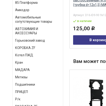
12
мм/18 мм металл (трубка)
быстросъемный (угл
85 Платформа
Н.НОВГОРОД
(трубка d=12х1,5) М
Амкодор
Артикул:
20691g
Артикул:
D16-ID9-90 9x1
Автомобильные
в наличии
в наличии
сопутствующие товары
69,00
125,00
Р
Р
АВТОХИМИЯ И
АКСЕССУАРЫ
В корзину
В корзин
Горьковский завод
КОРОБКА ZF
Котел ПЖД
Вам может по
Кран
МАДАРА
Метизы
Подшипники
ПРИЦЕП
Р/к