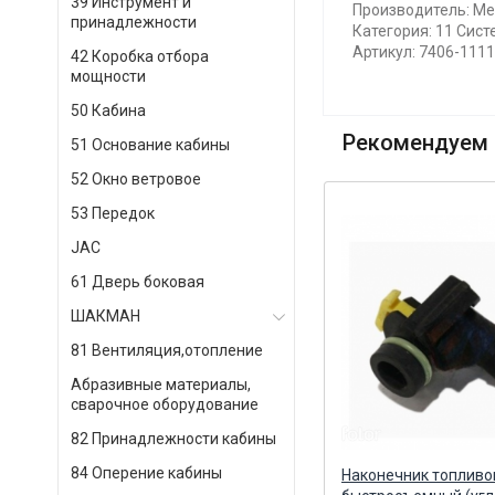
39 Инструмент и
Производитель: М
принадлежности
Категория: 11 Сист
Артикул: 7406-111
42 Коробка отбора
мощности
50 Кабина
Рекомендуем 
51 Основание кабины
52 Окно ветровое
53 Передок
JAC
61 Дверь боковая
ШАКМАН
81 Вентиляция,отопление
Абразивные материалы,
сварочное оборудование
82 Принадлежности кабины
84 Оперение кабины
Переходник отопителя D=20
Наконечник топлив