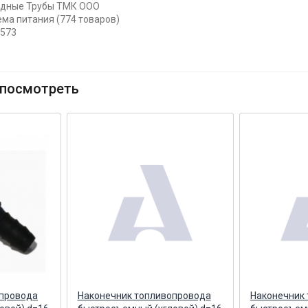
едные Трубы ТМК ООО
ема питания (774 товаров)
1573
посмотреть
опровода
Наконечник топливопровода
Наконечник