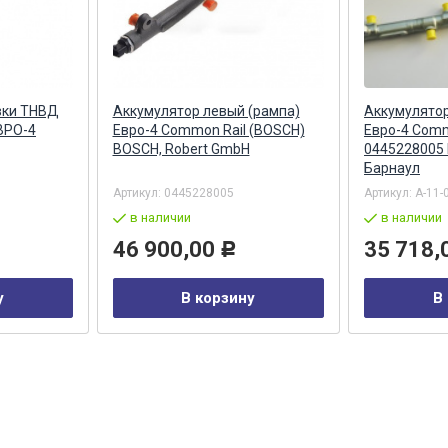
вки ТНВД
Аккумулятор левый (рампа)
Аккумулятор
ВРО-4
Евро-4 Common Rail (BOSCH)
Евро-4 Comm
BOSCH, Robert GmbH
0445228005
Барнаул
Артикул:
0445228005
Артикул:
А-11-
в наличии
в наличии
46 900,00
35 718,
Р
у
В корзину
В