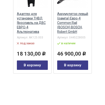
Адаптер для
Аккумулятор левый
Акку
)
установки ТНВД
(рампа) Евро-4
(рам
n
Ярославль на ДВС
Common Rail
Comm
ЕВРО-4
(BOSCH) BOSCH,
(ан.
Альтернатива
Robert GmbH
BOSC
ОАО,
Барн
Артикул:
АК125.003
Артикул:
0445228005
Артик
под заказ
в наличии
00-00
-00-
в 
18 130,00
46 900,00
Р
Р
35
В корзину
В корзину
0
Р
у