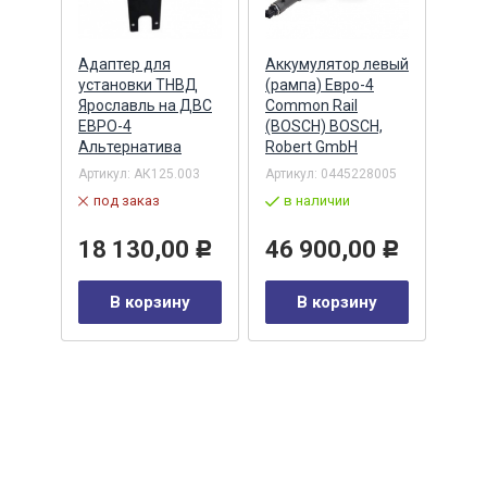
Адаптер для
Аккумулятор левый
Акку
)
установки ТНВД
(рампа) Евро-4
(рам
n
Ярославль на ДВС
Common Rail
Comm
ЕВРО-4
(BOSCH) BOSCH,
(ан.
Альтернатива
Robert GmbH
BOSC
ОАО,
Барн
Артикул:
АК125.003
Артикул:
0445228005
Артик
под заказ
в наличии
00-00
-00-
в 
18 130,00
46 900,00
Р
Р
35
В корзину
В корзину
0
Р
у