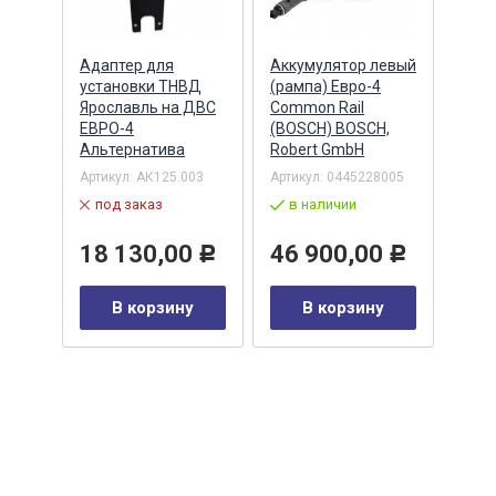
Адаптер для
Аккумулятор левый
Акку
)
установки ТНВД
(рампа) Евро-4
(рам
n
Ярославль на ДВС
Common Rail
Comm
ЕВРО-4
(BOSCH) BOSCH,
(ан.
Альтернатива
Robert GmbH
BOSC
ОАО,
Барн
Артикул:
АК125.003
Артикул:
0445228005
Артик
под заказ
в наличии
00-00
-00-
в 
18 130,00
46 900,00
Р
Р
35
В корзину
В корзину
0
Р
у